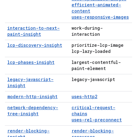
efficient-animated-
content
uses-responsive-images
interaction-to-next-
work-during-
paint-insight
interaction
lcp-discovery-insight
prioritize-lcp-image
lcp-lazy-loaded
lcp-phases-insight
largest-contentful-
paint-element
legacy-javascript-
legacy-javascript
insight
modern-http-insight
uses-http2
network-dependency-
critical-request-
tree-insight
chains
uses-rel-preconnect
render-blocking-
render-blocking-
insight
resources