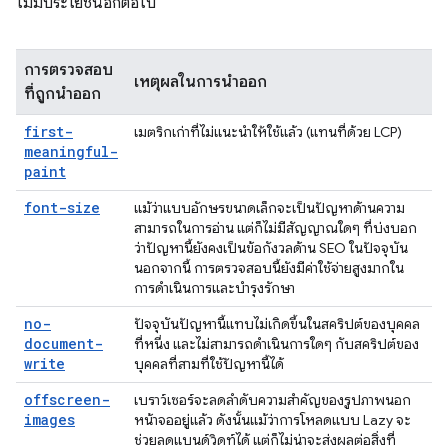
ไม่มีประโยชน์อีกต่อไป
การตรวจสอบ
เหตุผลในการนำออก
ที่ถูกนำออก
first-
เมตริกเก่าที่ไม่แนะนําให้ใช้แล้ว (แทนที่ด้วย LCP)
meaningful-
paint
font-size
แม้ว่าแบบอักษรขนาดเล็กจะเป็นปัญหาด้านความ
สามารถในการอ่าน แต่ก็ไม่มีสัญญาณใดๆ ที่บ่งบอก
ว่าปัญหานี้ยังคงเป็นข้อกังวลด้าน SEO ในปัจจุบัน
นอกจากนี้ การตรวจสอบนี้ยังมีค่าใช้จ่ายสูงมากใน
การดำเนินการและบำรุงรักษา
no-
ปัจจุบันปัญหานี้แทบไม่เกิดขึ้นในสคริปต์ของบุคคล
document-
ที่หนึ่ง และไม่สามารถดำเนินการใดๆ กับสคริปต์ของ
write
บุคคลที่สามที่ใช้ปัญหานี้ได้
offscreen-
เบราว์เซอร์จะลดลำดับความสำคัญของรูปภาพนอก
images
หน้าจออยู่แล้ว ดังนั้นแม้ว่าการโหลดแบบ Lazy จะ
ช่วยลดแบนด์วิดท์ได้ แต่ก็ไม่น่าจะส่งผลต่อสิ่งที่