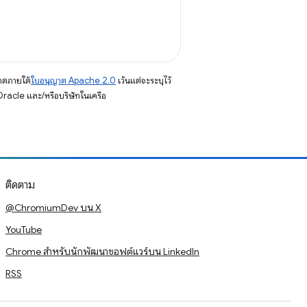
าตภายใต้
ใบอนุญาต Apache 2.0
เว้นแต่จะระบุไว้
racle และ/หรือบริษัทในเครือ
ติดตาม
@ChromiumDev บน X
YouTube
Chrome สำหรับนักพัฒนาซอฟต์แวร์บน LinkedIn
RSS