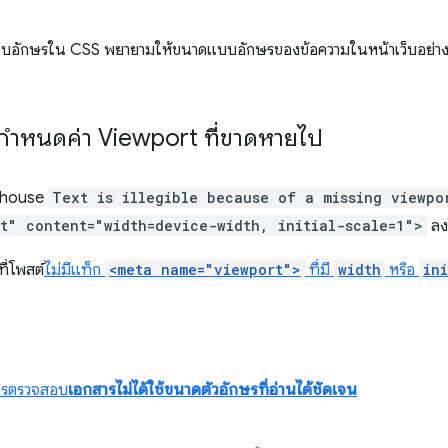
อักษรใน CSS พยายามให้ขนาดแบบอักษรของข้อความในหน้าเว็บอย่างน
ารกำหนดค่า Viewport ที่ขาดหายไป
thouse
Text is illegible because of a missing viewpo
t" content="width=device-width, initial-scale=1">
ล
ที่โพสต์
ไม่มีแท็ก
<meta name="viewport">
ที่มี
width
หรือ
in
ล
การตรวจสอบ
เอกสารไม่ได้ใช้ขนาดตัวอักษรที่อ่านได้ชัดเจน