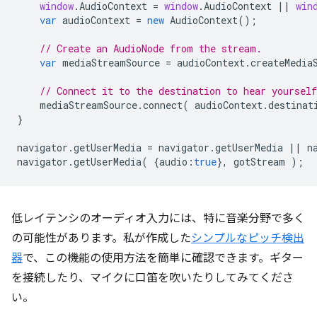
window
.
AudioContext
=
window
.
AudioContext
||
win
var
audioContext
=
new
AudioContext
();
// Create an AudioNode from the stream.
var
mediaStreamSource
=
audioContext
.
createMedia
// Connect it to the destination to hear yoursel
mediaStreamSource
.
connect
(
audioContext
.
destinat
}
navigator
.
getUserMedia
=
navigator
.
getUserMedia
||
n
navigator
.
getUserMedia
(
{
audio
:
true
},
gotStream
);
低レイテンシのオーディオ入力には、特に音楽分野で多く
の可能性があります。私が作成した
シンプルなピッチ検出
器
で、この機能の使用方法を簡単に確認できます。ギター
を接続したり、マイクに口笛を吹いたりしてみてくださ
い。