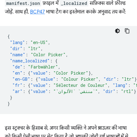
manifest.json
फ़ाइल में
_localized
सफ़िक्स वाले फ़ील्ड
जोड़ें. साथ ही,
BCP47
भाषा टैग का इस्तेमाल करके अनुवाद तय करें:
{
"lang"
:
"en-US"
,
"dir"
:
"ltr"
,
"name"
:
"Color Picker"
,
"name_localized"
:
{
"de"
:
"Farbwähler"
,
"en"
:
{
"value"
:
"Color Picker"
},
"en-GB"
:
{
"value"
:
"Colour Picker"
,
"dir"
:
"ltr"
}
"fr"
:
{
"value"
:
"Sélecteur de Couleur"
,
"lang"
:
"
"ar"
:
{
"value"
:
"`منتقي` `الألوان`"
,
"dir"
:
"rtl"
}
}
}
इस स्ट्रक्चर के हिसाब से, अगर किसी व्यक्ति ने अपने ब्राउज़र की भाषा
को किसी ऐसी भाषा पर सेट किया है जो आपकी जोड़ी गई भाषाओं में से