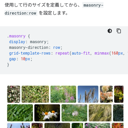
使用して行のサイズを定義してから、
masonry-
direction:row
を設定します。
.
masonry
{
display
:
masonry
;
masonry-direction
:
row
;
grid-template-rows
:
repeat
(
auto
-fit
,
minmax
(
160
px
,
gap
:
10
px
;
}