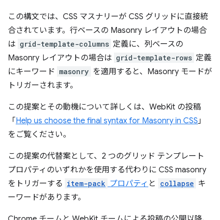
この構文では、CSS マスナリーが CSS グリッドに直接統
合されています。行ベースの Masonry レイアウトの場合
は
grid-template-columns
定義に、列ベースの
Masonry レイアウトの場合は
grid-template-rows
定義
にキーワード
masonry
を適用すると、Masonry モードが
トリガーされます。
この提案とその動機について詳しくは、WebKit の投稿
「
Help us choose the final syntax for Masonry in CSS
」
をご覧ください。
この提案の代替案として、2 つのグリッド テンプレート
プロパティのいずれかを使用する代わりに CSS masonry
をトリガーする
item-pack
プロパティ
と
collapse
キ
ーワードがあります。
Chrome チームと WebKit チームによる投稿の公開以降、