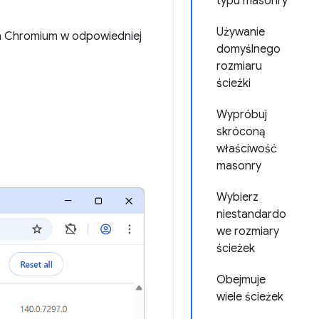
typu masonry
Używanie
 na Chromium w odpowiedniej
domyślnego
rozmiaru
ścieżki
Wypróbuj
skróconą
właściwość
masonry
Wybierz
niestandardo
we rozmiary
ścieżek
Obejmuje
wiele ścieżek