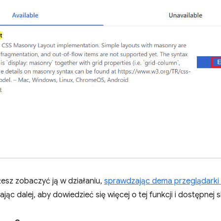
żesz zobaczyć ją w działaniu,
sprawdzając dema przeglądarki
tając dalej, aby dowiedzieć się więcej o tej funkcji i dostępnej s