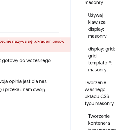
masonry
Używaj
klawisza
display:
masonry
 obecnie nazywa się „układem pasów
display: grid;
grid-
est gotowy do wczesnego
template-*:
masonry;
oja opinia jest dla nas
Tworzenie
ę i przekaż nam swoją
własnego
układu CSS
typu masonry
Tworzenie
kontenera