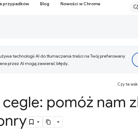
ia przypadków
Blog
Nowości w Chrome
żywa technologii AI do tłumaczenia treści na Twój preferowany
ne przez AI mogą zawierać błędy.
Czy te ws
 cegle: pomóż nam 
onry