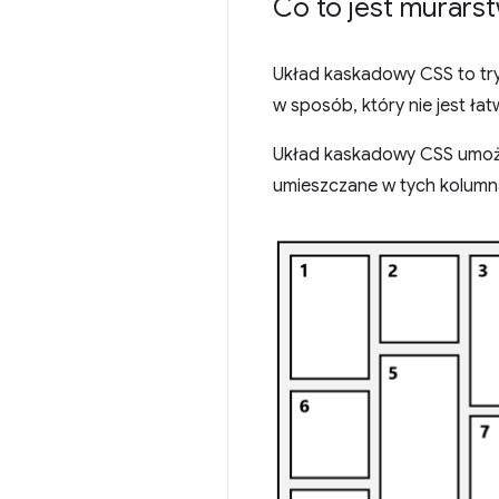
Co to jest murars
Układ kaskadowy CSS to try
w sposób, który nie jest ła
Układ kaskadowy CSS umożl
umieszczane w tych kolumna