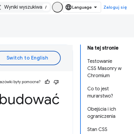
/
Zaloguj się
Na tej stronie
Testowanie
CSS Masonry w
Chromium
kazówki były pomocne?
Co to jest
zbudować
murarstwo?
Obejścia i ich
ograniczenia
Stan CSS