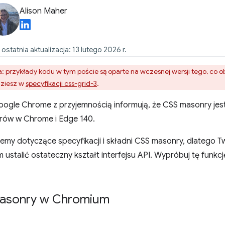
Alison Maher
, ostatnia aktualizacja: 13 lutego 2026 r.
a: przykłady kodu w tym poście są oparte na wczesnej wersji tego, co
dziesz w
specyfikacji css-grid-3
.
Google Chrome z przyjemnością informują, że CSS masonry j
rów w Chrome i Edge 140.
lemy dotyczące specyfikacji i składni CSS masonry, dlatego Tw
stalić ostateczny kształt interfejsu API. Wypróbuj tę funkcj
Masonry w Chromium