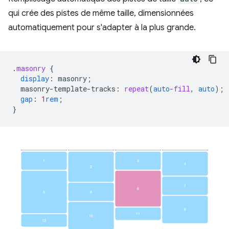
qui crée des pistes de même taille, dimensionnées
automatiquement pour s'adapter à la plus grande.
.
masonry
{
display
:
masonry
;
masonry-template-tracks
:
repeat
(
auto
-fill
,
auto
);
gap
:
1
rem
;
}