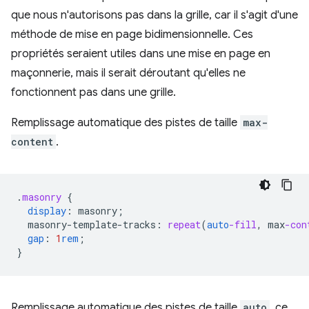
que nous n'autorisons pas dans la grille, car il s'agit d'une
méthode de mise en page bidimensionnelle. Ces
propriétés seraient utiles dans une mise en page en
maçonnerie, mais il serait déroutant qu'elles ne
fonctionnent pas dans une grille.
Remplissage automatique des pistes de taille
max-
content
.
.
masonry
{
display
:
masonry
;
masonry-template-tracks
:
repeat
(
auto
-fill
,
max
-con
gap
:
1
rem
;
}
Remplissage automatique des pistes de taille
auto
, ce