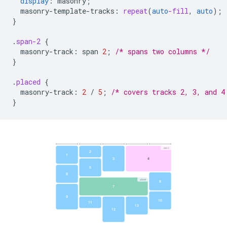
display
:
masonry
;
masonry-template-tracks
:
repeat
(
auto
-fill
,
auto
);
}
.
span-2
{
masonry-track
:
span
2
;
/* spans two columns */
}
.
placed
{
masonry-track
:
2
/
5
;
/* covers tracks 2, 3, and 4
}