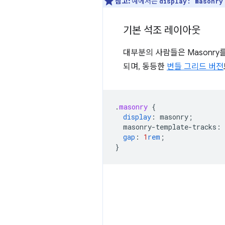
참고:
예에서는
display: masonry
기본 석조 레이아웃
대부분의 사람들은 Masonry
되며, 동등한
번들 그리드 버전
.
masonry
{
display
:
masonry
;
masonry-template-tracks
:
gap
:
1
rem
;
}