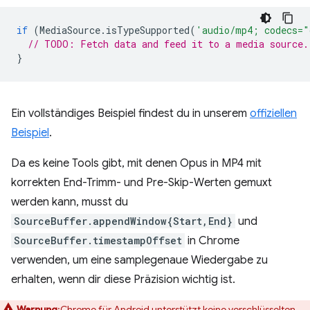
if
(
MediaSource
.
isTypeSupported
(
'audio/mp4; codecs="
// TODO: Fetch data and feed it to a media source.
}
Ein vollständiges Beispiel findest du in unserem
offiziellen
Beispiel
.
Da es keine Tools gibt, mit denen Opus in MP4 mit
korrekten End-Trimm- und Pre-Skip-Werten gemuxt
werden kann, musst du
SourceBuffer.appendWindow{Start,End}
und
SourceBuffer.timestampOffset
in Chrome
verwenden, um eine samplegenaue Wiedergabe zu
erhalten, wenn dir diese Präzision wichtig ist.
Warnung
:Chrome für Android unterstützt keine verschlüsselten