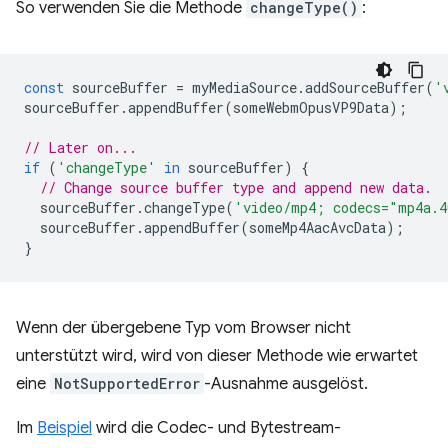
So verwenden Sie die Methode
changeType()
:
const
sourceBuffer
=
myMediaSource
.
addSourceBuffer
(
'
sourceBuffer
.
appendBuffer
(
someWebmOpusVP9Data
);
// Later on...
if
(
'changeType'
in
sourceBuffer
)
{
// Change source buffer type and append new data.
sourceBuffer
.
changeType
(
'video/mp4; codecs="mp4a.4
sourceBuffer
.
appendBuffer
(
someMp4AacAvcData
);
}
Wenn der übergebene Typ vom Browser nicht
unterstützt wird, wird von dieser Methode wie erwartet
eine
NotSupportedError
-Ausnahme ausgelöst.
Im
Beispiel
wird die Codec- und Bytestream-