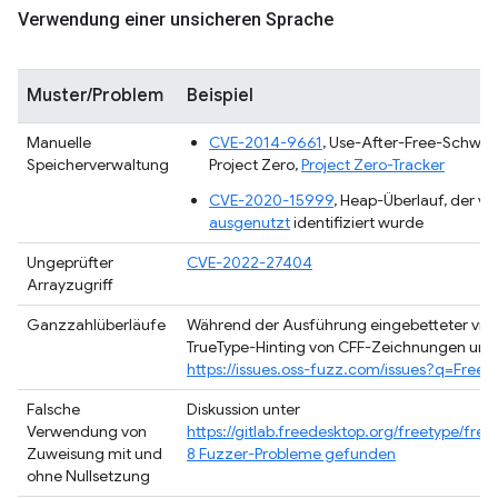
Verwendung einer unsicheren Sprache
Muster/Problem
Beispiel
Manuelle
CVE-2014-9661
, Use-After-Free-Schwachs
Speicherverwaltung
Project Zero,
Project Zero-Tracker
CVE-2020-15999
, Heap-Überlauf, der vo
ausgenutzt
identifiziert wurde
Ungeprüfter
CVE-2022-27404
Arrayzugriff
Ganzzahlüberläufe
Während der Ausführung eingebetteter virtu
TrueType-Hinting von CFF-Zeichnungen und
https://issues.oss-fuzz.com/issues?q=Free
Falsche
Diskussion unter
Verwendung von
https://gitlab.freedesktop.org/freetype/fr
Zuweisung mit und
8 Fuzzer-Probleme gefunden
ohne Nullsetzung