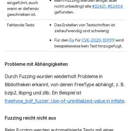
Beim Fuzzing werden einige, aber
eingeführt, auch
nicht unbedingt alle
#32421
,
#52404
wenn er defensiv
gefunden.
geschrieben ist.
Fehlende Tests
Das Erstellen von Testschriften ist
zeitaufwendig und schwierig
Für den
Fix
für
CVE-2020-15999
wird
beispielsweise kein Test hinzugefügt.
Probleme mit Abhängigkeiten
Durch Fuzzing wurden wiederholt Probleme in
Bibliotheken erkannt, von denen FreeType abhängt, z. B.
bzip2, libpng und zlib. Ein Beispiel ist
freetype_bdf_fuzzer: Use-of-uninitialized-value in inflate
.
Fuzzing reicht nicht aus
Beim Fuzzing werden automatisierte Tests mit einer