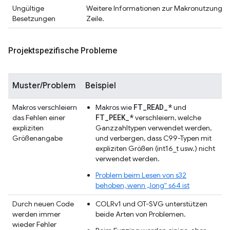
Ungültige
Weitere Informationen zur Makronutzung fin
Besetzungen
Zeile.
Projektspezifische Probleme
Muster/Problem
Beispiel
FT_READ_*
Makros verschleiern
Makros wie
und
FT_PEEK_*
das Fehlen einer
verschleiern, welche
expliziten
Ganzzahltypen verwendet werden,
Größenangabe
und verbergen, dass C99-Typen mit
expliziten Größen (int16_t usw.) nicht
verwendet werden.
Problem beim Lesen von s32
behoben, wenn „long“ s64 ist
Durch neuen Code
COLRv1 und OT-SVG unterstützen
werden immer
beide Arten von Problemen.
wieder Fehler