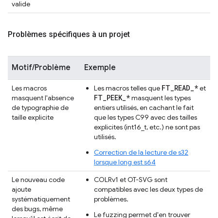
valide
Problèmes spécifiques à un projet
Motif/Problème
Exemple
FT_READ_*
Les macros
Les macros telles que
et
FT_PEEK_*
masquent l'absence
masquent les types
de typographie de
entiers utilisés, en cachant le fait
taille explicite
que les types C99 avec des tailles
explicites (int16_t, etc.) ne sont pas
utilisés.
Correction de la lecture de s32
lorsque long est s64
Le nouveau code
COLRv1 et OT-SVG sont
ajoute
compatibles avec les deux types de
systématiquement
problèmes.
des bugs, même
Le fuzzing permet d'en trouver