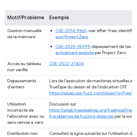
Motif/Problème
Exemple
Gestion manuelle
CVE-2014-9661
, use-after-free, identifié
de la mémoire
suivi Project Zero
CVE-2020-15999
, dépassement de tas i
activement exploité
par Project Zero
Accès au tableau
CVE-2022-27404
non vérifié
Dépassements
Lors de l'exécution de machines virtuelles int
d'entiers
TrueType du dessin et de l'indication CFF
https://issues.oss-fuzz.com/issues?q=FreeT
Utilisation
Discussion sur
incorrecte de
https://gitlab.freedesktop.org/freetype/fre
l'allocation avec ou
8 problèmes de fuzzing détectés
par la suite
sans remise à zéro
Distribution non
Consultez la ligne suivante sur l'utilisation de