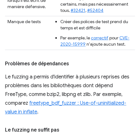
lorsqu'il est écrit de
certains, mais pas nécessairement
manière défensive.
tous,
#32421
,
#52404
Manque de tests
Créer des polices de test prend du
temps et est difficile
Par exemple, le
correctif
pour
CVE-
2020-15999
n'ajoute aucun test.
Problèmes de dépendances
Le fuzzing a permis d'identifier à plusieurs reprises des
problèmes dans les bibliothèques dont dépend
FreeType, comme bzip2, libpng et zlib. Par exemple,
comparez
freetype_bdf_fuzzer : Use-of-uninitialized-
value in inflate
.
Le fuzzing ne suffit pas