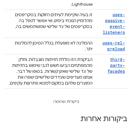
Lighthouse.
uses-
זו בעיה שקיימת לעיתים רחוקות בסקריפטים
passive-
מהדומיין הנוכחי בימינו, ואי אפשר לטפל בה
event-
בסקריפטים של צד שלישי שמשתמשים בה.
listeners
uses-rel-
ההמלצה לא מופעלת בגלל הסיכון להמלצות
preload
יתר.
third-
הביקורת הזו כוללת חזיתות מוגבלות, וחלק
party-
מהמפתחים הביעו חשש לגבי שימוש בחזיתות
facades
של צד שלישי שאינן קשורות. בסופו של דבר,
אנחנו מעדיפים שצדדים שלישיים ישפרו את
המוצרים שלהם במקום למצוא פתרונות עקיפים.
ביקורות שהוסרו
ביקורות אחרות