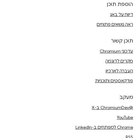
הוספת תוכן
דיווח על באג
ראה נושאים פתוחים
תוכן קשור
עדכוני Chromium
מקרים לדוגמה
העברה לארכיון
פודקאסטים ותוכניות
מעקב
@ChromiumDev ב-X
YouTube
Chrome למפתחים ב-LinkedIn
RSS