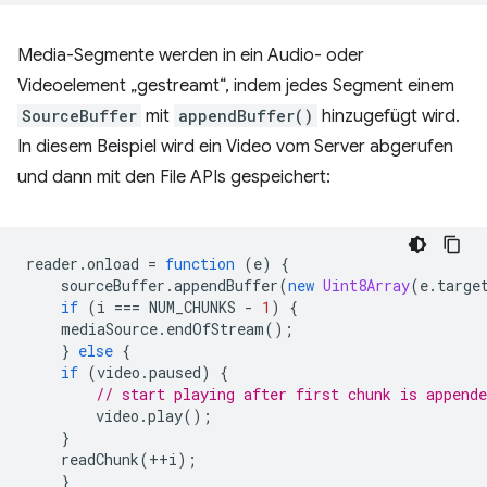
Media-Segmente werden in ein Audio- oder
Videoelement „gestreamt“, indem jedes Segment einem
SourceBuffer
mit
appendBuffer()
hinzugefügt wird.
In diesem Beispiel wird ein Video vom Server abgerufen
und dann mit den File APIs gespeichert:
reader
.
onload
=
function
(
e
)
{
sourceBuffer
.
appendBuffer
(
new
Uint8Array
(
e
.
targe
if
(
i
===
NUM_CHUNKS
-
1
)
{
mediaSource
.
endOfStream
();
}
else
{
if
(
video
.
paused
)
{
// start playing after first chunk is appende
video
.
play
();
}
readChunk
(
++
i
);
}