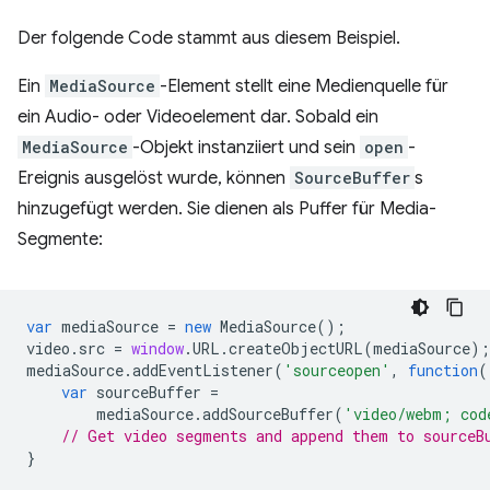
Der folgende Code stammt aus diesem Beispiel.
Ein
MediaSource
-Element stellt eine Medienquelle für
ein Audio- oder Videoelement dar. Sobald ein
MediaSource
-Objekt instanziiert und sein
open
-
Ereignis ausgelöst wurde, können
SourceBuffer
s
hinzugefügt werden. Sie dienen als Puffer für Media-
Segmente:
var
mediaSource
=
new
MediaSource
();
video
.
src
=
window
.
URL
.
createObjectURL
(
mediaSource
);
mediaSource
.
addEventListener
(
'sourceopen'
,
function
(
var
sourceBuffer
=
mediaSource
.
addSourceBuffer
(
'video/webm; cod
// Get video segments and append them to sourceB
}