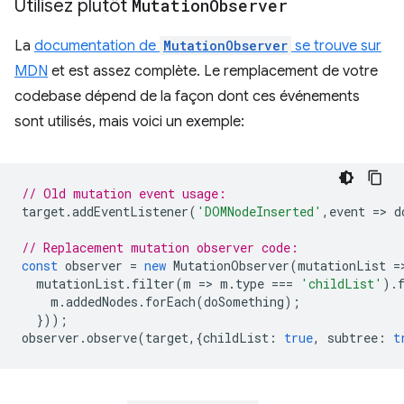
Utilisez plutôt
Mutation
Observer
La
documentation de
MutationObserver
se trouve sur
MDN
et est assez complète. Le remplacement de votre
codebase dépend de la façon dont ces événements
sont utilisés, mais voici un exemple:
// Old mutation event usage:  
target
.
addEventListener
(
'DOMNodeInserted'
,
event
=
>
d
// Replacement mutation observer code:  
const
observer
=
new
MutationObserver
(
mutationList
=
mutationList
.
filter
(
m
=
>
m
.
type
===
'childList'
).
m
.
addedNodes
.
forEach
(
doSomething
);
}));
observer
.
observe
(
target
,{
childList
:
true
,
subtree
:
t