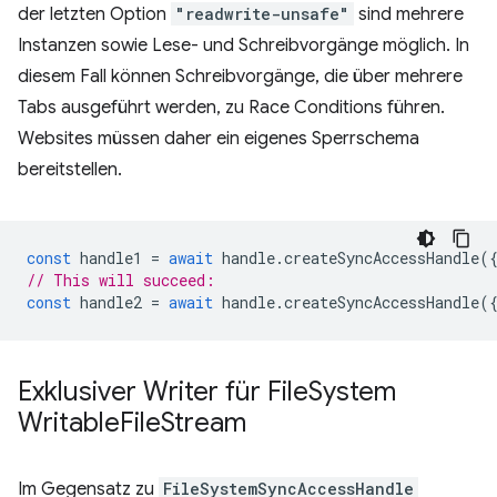
der letzten Option
"readwrite-unsafe"
sind mehrere
Instanzen sowie Lese- und Schreibvorgänge möglich. In
diesem Fall können Schreibvorgänge, die über mehrere
Tabs ausgeführt werden, zu Race Conditions führen.
Websites müssen daher ein eigenes Sperrschema
bereitstellen.
const
handle1
=
await
handle
.
createSyncAccessHandle
(
// This will succeed:
const
handle2
=
await
handle
.
createSyncAccessHandle
(
Exklusiver Writer für File
System
Writable
File
Stream
Im Gegensatz zu
FileSystemSyncAccessHandle