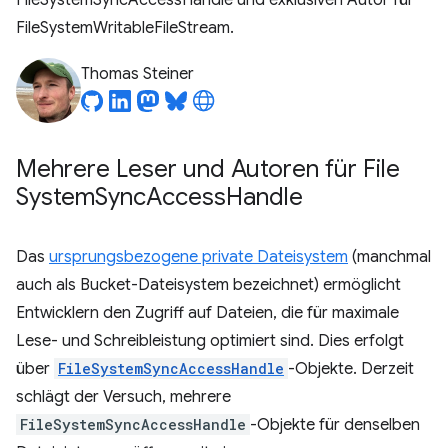
FileSystemSyncAccessHandle und exklusiven Autor für
FileSystemWritableFileStream.
Thomas Steiner
Mehrere Leser und Autoren für File
System
Sync
Access
Handle
Das
ursprungsbezogene private Dateisystem
(manchmal
auch als Bucket-Dateisystem bezeichnet) ermöglicht
Entwicklern den Zugriff auf Dateien, die für maximale
Lese- und Schreibleistung optimiert sind. Dies erfolgt
über
FileSystemSyncAccessHandle
-Objekte. Derzeit
schlägt der Versuch, mehrere
FileSystemSyncAccessHandle
-Objekte für denselben