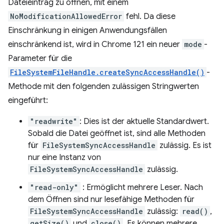
Dateieintrag zu öffnen, mit einem
NoModificationAllowedError
fehl. Da diese
Einschränkung in einigen Anwendungsfällen
einschränkend ist, wird in Chrome 121 ein neuer
mode
-
Parameter für die
FileSystemFileHandle.createSyncAccessHandle()
-
Methode mit den folgenden zulässigen Stringwerten
eingeführt:
"readwrite"
: Dies ist der aktuelle Standardwert.
Sobald die Datei geöffnet ist, sind alle Methoden
für
FileSystemSyncAccessHandle
zulässig. Es ist
nur eine Instanz von
FileSystemSyncAccessHandle
zulässig.
"read-only"
: Ermöglicht mehrere Leser. Nach
dem Öffnen sind nur lesefähige Methoden für
FileSystemSyncAccessHandle
zulässig:
read()
,
getSize()
und
close()
. Es können mehrere