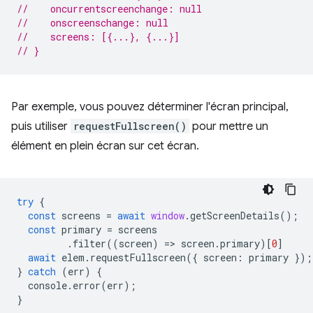
//    oncurrentscreenchange: null
//    onscreenschange: null
//    screens: [{...}, {...}]
// }
Par exemple, vous pouvez déterminer l'écran principal,
puis utiliser
requestFullscreen()
pour mettre un
élément en plein écran sur cet écran.
try
{
const
screens
=
await
window
.
getScreenDetails
();
const
primary
=
screens
.
filter
((
screen
)
=
>
screen
.
primary
)[
0
]
await
elem
.
requestFullscreen
({
screen
:
primary
});
}
catch
(
err
)
{
console
.
error
(
err
);
}