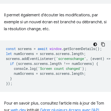
Il permet également d'écouter les modifications, par
exemple si un nouvel écran est branché ou débranché, si
la résolution change, etc.
const
screens
=
await
window
.
getScreenDetails
();
let
numScreens
=
screens
.
screens
.
length
;
screens
.
addEventListener
(
'screenschange'
,
(
event
)
=
>
if
(
screens
.
screens
.
length
!==
numScreens
)
{
console
.
log
(
'Screen count changed'
);
numScreens
=
screens
.
screens
.
length
;
}
});
Pour en savoir plus, consultez l'article mis à jour de Tom
sur
web.dev
intitulé
Gérer plusieurs écrans avec l'API