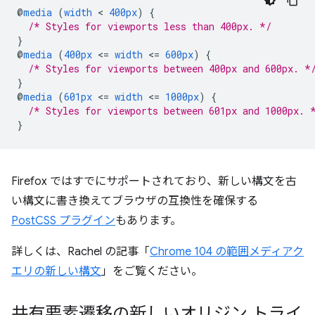
@
media
(
width
 < 
400px
)
{
/* Styles for viewports less than 400px. */
}
@
media
(
400px
<
=
width
<
=
600px
)
{
/* Styles for viewports between 400px and 600px. *
}
@
media
(
601px
<
=
width
<
=
1000px
)
{
/* Styles for viewports between 601px and 1000px. 
}
Firefox ではすでにサポートされており、新しい構文を古
い構文に書き換えてブラウザの互換性を確保する
PostCSS プラグイン
もあります。
詳しくは、Rachel の記事「
Chrome 104 の範囲メディアク
エリの新しい構文
」をご覧ください。
共有要素遷移の新しいオリジン トライ