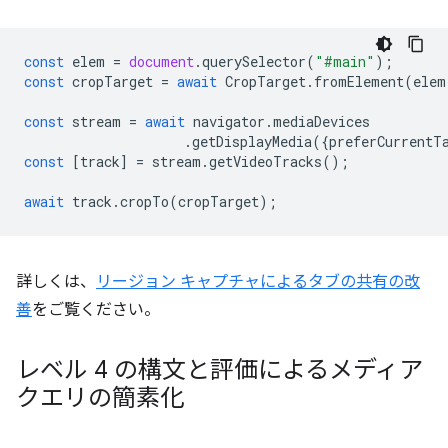
const
elem
=
document
.
querySelector
(
"#main"
);
const
cropTarget
=
await
CropTarget
.
fromElement
(
elem
const
stream
=
await
navigator
.
mediaDevices
.
getDisplayMedia
({
preferCurrentT
const
[
track
]
=
stream
.
getVideoTracks
();
await
track
.
cropTo
(
cropTarget
);
詳しくは、
リージョン キャプチャによるタブの共有の改
善
をご覧ください。
レベル 4 の構文と評価によるメディア
クエリの簡素化