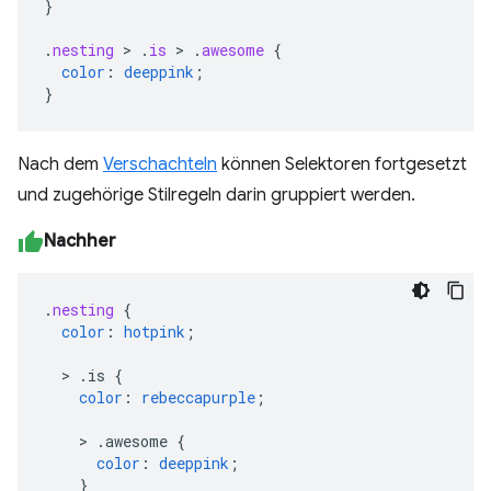
}
.
nesting
>
.
is
>
.
awesome
{
color
:
deeppink
;
}
Nach dem
Verschachteln
können Selektoren fortgesetzt
und zugehörige Stilregeln darin gruppiert werden.
Nachher
.
nesting
{
color
:
hotpink
;
>
.is
{
color
:
rebeccapurple
;
>
.awesome
{
color
:
deeppink
;
}