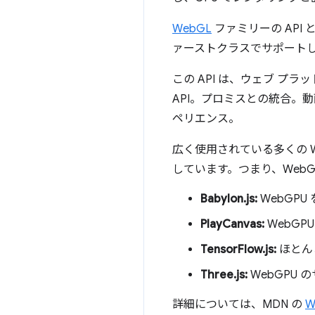
WebGL
ファミリーの API
ァーストクラスでサポート
この API は、ウェブ プラ
API。プロミスとの統合。
ペリエンス。
広く使用されている多くの W
しています。つまり、Web
Babylon.js:
WebGP
PlayCanvas:
WebGP
TensorFlow.js:
ほとん
Three.js:
WebGPU
詳細については、MDN の
W