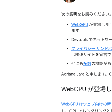
次の説明をお読みください
WebGPU
が登場しまし
ます。
Devtools でネット
プライバシー サンド
は関連サイトを宣言で
他にも
多数
の機能があ
Adriana Jara と申し
Web
GPU が登場
WebGPU はウェブ向けの新し
し、GPU でレンダリング