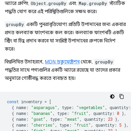
অ্যারে গ্রুপিং
Object.groupBy
এবং
Map.groupBy
স্ট্যাটিক
পদ্ধতি যোগ করে এই পরিস্থিতিগুলিকে সক্ষম করে।
groupBy
একটি পুনরাবৃত্তিযোগ্য প্রতিটি উপাদানের জন্য একবার
প্রদত্ত কলব্যাক ফাংশনকে কল করে। কলব্যাক ফাংশনটি একটি
স্ট্রিং বা চিহ্ন প্রদান করবে যা সংশ্লিষ্ট উপাদানের গ্রুপকে নির্দেশ
করে।
নিম্নলিখিত উদাহরণে,
MDN ডকুমেন্টেশন
থেকে,
groupBy
পদ্ধতির সাথে পণ্যগুলির একটি অ্যারে রয়েছে যা তাদের প্রকার
অনুসারে গোষ্ঠীবদ্ধ করতে ব্যবহৃত হয়।
const
inventory
=
[
{
name
:
"asparagus"
,
type
:
"vegetables"
,
quantity
:
{
name
:
"bananas"
,
type
:
"fruit"
,
quantity
:
0
},
{
name
:
"goat"
,
type
:
"meat"
,
quantity
:
23
},
{
name
:
"cherries"
,
type
:
"fruit"
,
quantity
:
5
},
{
name
:
"fish"
,
type
:
"meat"
,
quantity
:
22
},