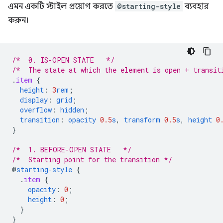
এমন একটি স্টাইল প্রয়োগ করতে
@starting-style
ব্যবহার
করুন।
/*  0. IS-OPEN STATE   */
/*  The state at which the element is open + transit
.
item
{
height
:
3
rem
;
display
:
grid
;
overflow
:
hidden
;
transition
:
opacity
0.5
s
,
transform
0.5
s
,
height
0
}
/*  1. BEFORE-OPEN STATE   */
/*  Starting point for the transition */
@
starting-style
{
.
item
{
opacity
:
0
;
height
:
0
;
}
}