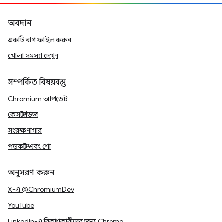
অবদান
একটি বাগ ফাইল করুন
খোলা সমস্যা দেখুন
সম্পর্কিত বিষয়বস্তু
Chromium আপডেট
কেস স্টাডিজ
সংরক্ষণাগার
পডকাস্ট এবং শো
অনুসরণ করুন
X-এ @ChromiumDev
YouTube
LinkedIn-এ বিকাশকারীদের জন্য Chrome