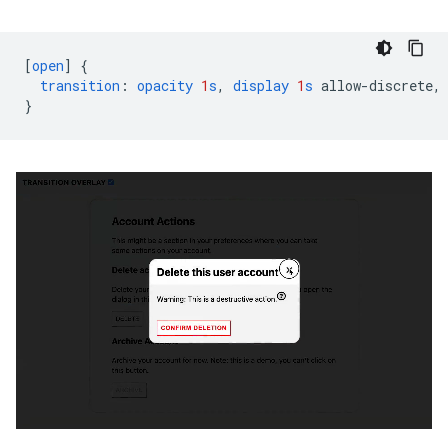
[
open
]
{
transition
:
opacity
1
s
,
display
1
s
allow-discrete
,
}