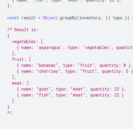
];
const
result
=
Object
.
groupBy
(
inventory
,
({
type
})
/* Result is:
{
  vegetables: [
    { name: 'asparagus', type: 'vegetables', quantit
  ],
  fruit: [
    { name: "bananas", type: "fruit", quantity: 0 },
    { name: "cherries", type: "fruit", quantity: 5 }
  ],
  meat: [
    { name: "goat", type: "meat", quantity: 23 },
    { name: "fish", type: "meat", quantity: 22 }
  ]
}
*/