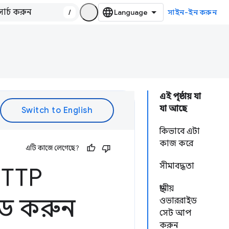
/
সাইন-ইন করুন
এই পৃষ্ঠায় যা
যা আছে
কিভাবে এটা
কাজ করে
এটি কাজে লেগেছে?
সীমাবদ্ধতা
 HTTP
স্থানীয়
াইড করুন
ওভাররাইড
সেট আপ
করুন