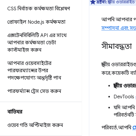
দ্রষ্টব্য:
স্থানীয় ওভাররাইড 
CSS নির্বাচক কর্মক্ষমতা বিশ্লেষণ
আপনি আপনার পরি
প্রোফাইল Node
.
js কর্মক্ষমতা
সম্পাদনা এবং সং
এক্সটেনসিবিলিটি API এর সাথে
আপনার কর্মক্ষমতা ডেটা
সীমাবদ্ধতা
কাস্টমাইজ করুন
আপনার ওয়েবসাইটের
স্থানীয় ওভাররা
পারফরম্যান্সের উপর
করে, কয়েকটি ব্যত
পদক্ষেপযোগ্য অন্তর্দৃষ্টি পান
স্থানীয় ওভা
পারফর্ম্যান্স ট্রেস সেভ করুন
DevTools
যদি আপনি
বাতিঘর
পরিবর্তনটি
ওয়েব গতি অপ্টিমাইজ করুন
পরিবর্তে, আপনি
স