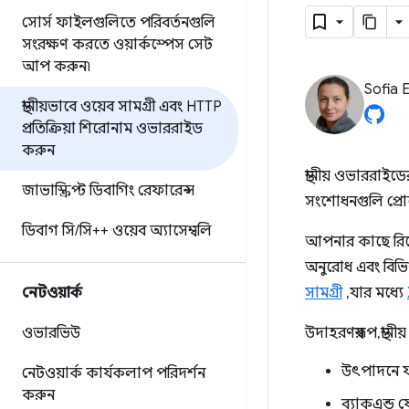
সোর্স ফাইলগুলিতে পরিবর্তনগুলি
সংরক্ষণ করতে ওয়ার্কস্পেস সেট
আপ করুন৷
Sofia 
স্থানীয়ভাবে ওয়েব সামগ্রী এবং HTTP
প্রতিক্রিয়া শিরোনাম ওভাররাইড
করুন
স্থানীয় ওভাররাইড
জাভাস্ক্রিপ্ট ডিবাগিং রেফারেন্স
সংশোধনগুলি প্র
ডিবাগ সি
/
সি++ ওয়েব অ্যাসেম্বলি
আপনার কাছে রিমো
অনুরোধ এবং বিভিন
নেটওয়ার্ক
সামগ্রী
, যার মধ্যে
ওভারভিউ
উদাহরণস্বরূপ, স্থা
উৎপাদনে য
নেটওয়ার্ক কার্যকলাপ পরিদর্শন
করুন
ব্যাকএন্ড 