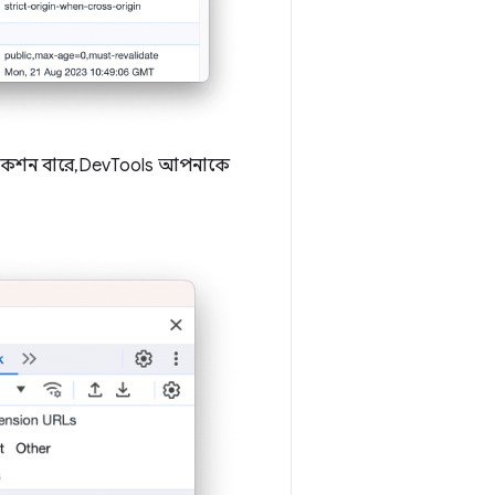
যাকশন বারে, DevTools আপনাকে