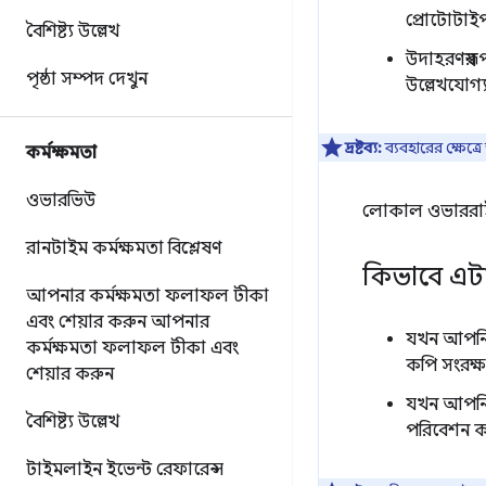
প্রোটোটাই
বৈশিষ্ট্য উল্লেখ
উদাহরণস্বর
পৃষ্ঠা সম্পদ দেখুন
উল্লেখযোগ্
দ্রষ্টব্য:
ব্যবহারের ক্ষেত
কর্মক্ষমতা
ওভারভিউ
লোকাল ওভাররাইড
রানটাইম কর্মক্ষমতা বিশ্লেষণ
কিভাবে এট
আপনার কর্মক্ষমতা ফলাফল টীকা
এবং শেয়ার করুন
আপনার
যখন আপনি 
কর্মক্ষমতা ফলাফল টীকা এবং
কপি সংরক্
শেয়ার করুন
যখন আপনি পৃ
বৈশিষ্ট্য উল্লেখ
পরিবেশন ক
টাইমলাইন ইভেন্ট রেফারেন্স