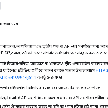
Emelianova
ের সাহায্যে, আপনি ব্যাকএন্ড, তৃতীয় পক্ষ বা API-এর সমর্থনের জন্য অপ
োটোটাইপ এবং পরীক্ষা করে আপনার কর্মপ্রবাহকে আনব্লক করতে পারে
ট রিসোর্সগুলিতে অ্যাক্সেস না থাকলেও স্থানীয় ওভাররাইড ব্যবহ
্ন ফাইলের প্রতিক্রিয়াগুলিকে নকল করতে পারেন, উদাহরণস্বরূপ,
HTTP প্
XHR এবং ফেচ অনুরোধ
অন্তর্ভুক্ত রয়েছে।
নীয় ওভাররাইডগুলি নিম্নলিখিত ব্যবহারের ক্ষেত্রে সাহায্য করতে পারে:
াওয়ার আগে API সংশোধনের নকল করুন এবং API সংশোধন পরীক্ষা 
যে ডেটা স্ট্রাকচার ব্যবহার করবে তা যদি আপনার ইতিমধ্যেই জানা থাক