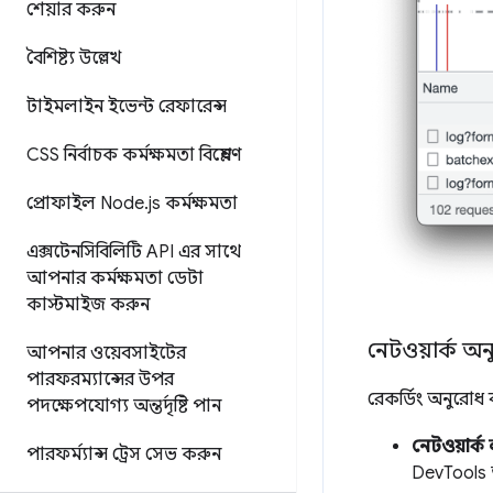
শেয়ার করুন
বৈশিষ্ট্য উল্লেখ
টাইমলাইন ইভেন্ট রেফারেন্স
CSS নির্বাচক কর্মক্ষমতা বিশ্লেষণ
প্রোফাইল Node
.
js কর্মক্ষমতা
এক্সটেনসিবিলিটি API এর সাথে
আপনার কর্মক্ষমতা ডেটা
কাস্টমাইজ করুন
নেটওয়ার্ক অন
আপনার ওয়েবসাইটের
পারফরম্যান্সের উপর
রেকর্ডিং অনুরোধ 
পদক্ষেপযোগ্য অন্তর্দৃষ্টি পান
নেটওয়ার্ক
পারফর্ম্যান্স ট্রেস সেভ করুন
DevTools 