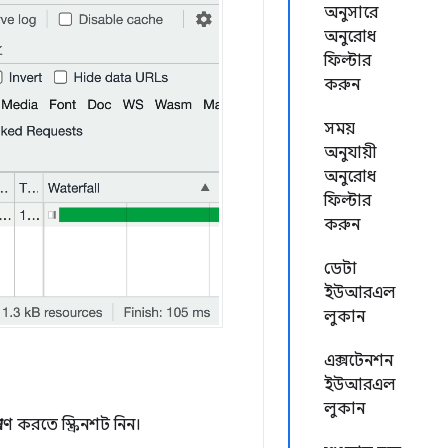
অনুসারে
অনুরোধ
ফিল্টার
করুন
সময়
অনুযায়ী
অনুরোধ
ফিল্টার
করুন
ডেটা
ইউআরএল
লুকান
এক্সটেনশন
ইউআরএল
লুকান
 করতে স্ক্রিনশট নিন।