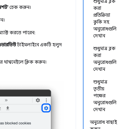
শুধুমাত্র ব্লক
িনশট’
চেক করুন।
করা
প্রতিক্রিয়া
ুন।
কুকি সহ
অনুরোধগুলি
্যাক্ট করতে পারেন:
দেখান
ওভারভিউ
টাইমলাইনে একটি হলুদ
শুধুমাত্র ব্লক
করা
র থাম্বনেইলে ক্লিক করুন।
অনুরোধগুলি
দেখান
শুধুমাত্র
তৃতীয়
পক্ষের
অনুরোধগুলি
দেখান
অনুরোধ বাছাই