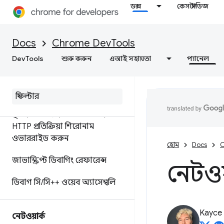
পরিবর্তে মূল কোড ডিবাগ করুন
ডক্স
কেস স্টাডিজ
ইগনোরলিস্ট সোর্স ম্যাপ
এক্সটেনশন, ইগনোরলিস্ট সোর্স
Docs
Chrome DevTools
ম্যাপ এক্সটেনশন
DevTools
শুরু করুন
এআই সহায়তা
প্যানেল
সোর্স ফাইলগুলিতে পরিবর্তনগুলি
সংরক্ষণ করতে ওয়ার্কস্পেস সেট
আপ করুন৷
স্থানীয়ভাবে ওয়েব সামগ্রী এবং
HTTP প্রতিক্রিয়া শিরোনাম
ওভাররাইড করুন
হোম
Docs
C
জাভাস্ক্রিপ্ট ডিবাগিং রেফারেন্স
নেটওয়
ডিবাগ সি
/
সি++ ওয়েব অ্যাসেম্বলি
Kayce
নেটওয়ার্ক