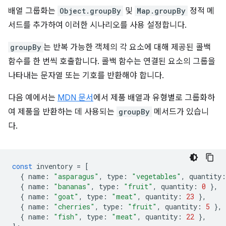
배열 그룹화는
Object.groupBy
및
Map.groupBy
정적 메
서드를 추가하여 이러한 시나리오를 사용 설정합니다.
groupBy
는 반복 가능한 객체의 각 요소에 대해 제공된 콜백
함수를 한 번씩 호출합니다. 콜백 함수는 연결된 요소의 그룹을
나타내는 문자열 또는 기호를 반환해야 합니다.
다음 예에서는
MDN 문서
에서 제품 배열과 유형별로 그룹화하
여 제품을 반환하는 데 사용되는
groupBy
메서드가 있습니
다.
const
inventory
=
[
{
name
:
"asparagus"
,
type
:
"vegetables"
,
quantity
:
{
name
:
"bananas"
,
type
:
"fruit"
,
quantity
:
0
},
{
name
:
"goat"
,
type
:
"meat"
,
quantity
:
23
},
{
name
:
"cherries"
,
type
:
"fruit"
,
quantity
:
5
},
{
name
:
"fish"
,
type
:
"meat"
,
quantity
:
22
},