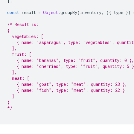
];
const
result
=
Object
.
groupBy
(
inventory
,
({
type
})
/* Result is:
{
  vegetables: [
    { name: 'asparagus', type: 'vegetables', quantit
  ],
  fruit: [
    { name: "bananas", type: "fruit", quantity: 0 },
    { name: "cherries", type: "fruit", quantity: 5 }
  ],
  meat: [
    { name: "goat", type: "meat", quantity: 23 },
    { name: "fish", type: "meat", quantity: 22 }
  ]
}
*/