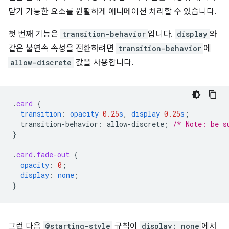
닫기 가능한 요소를 원활하게 애니메이션 처리할 수 있습니다.
첫 번째 기능은
transition-behavior
입니다.
display
와
같은 불연속 속성을 전환하려면
transition-behavior
에
allow-discrete
값을 사용합니다.
.
card
{
transition
:
opacity
0.25
s
,
display
0.25
s
;
transition-behavior
:
allow-discrete
;
/* Note: be s
}
.
card
.
fade-out
{
opacity
:
0
;
display
:
none
;
}
그런 다음
@starting-style
규칙이
display: none
에서