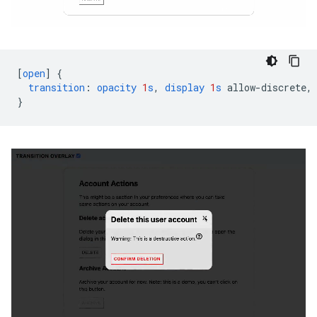
[
open
]
{
transition
:
opacity
1
s
,
display
1
s
allow-discrete
,
}