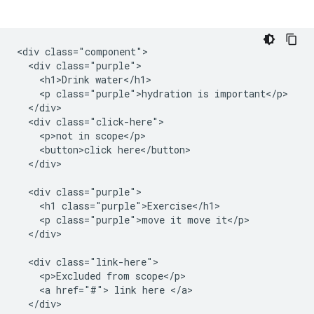
<div class="component">

  <div class="purple">

    <h1>Drink water</h1>

    <p class="purple">hydration is important</p>

  </div>

  <div class="click-here">

    <p>not in scope</p>

    <button>click here</button>

  </div>

  <div class="purple">

    <h1 class="purple">Exercise</h1>

    <p class="purple">move it move it</p>

  </div>

  <div class="link-here">

    <p>Excluded from scope</p>

    <a href="#"> link here </a>

  </div>
