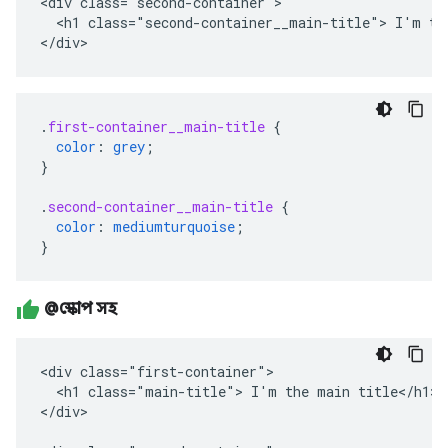
<div class="second-container">

  <h1 class="second-container__main-title"> I'm the
</div>
.
first-container__main-title
{
color
:
grey
;
}
.
second-container__main-title
{
color
:
mediumturquoise
;
}
@স্কোপ সহ
<div class="first-container">

  <h1 class="main-title"> I'm the main title</h1>

</div>
