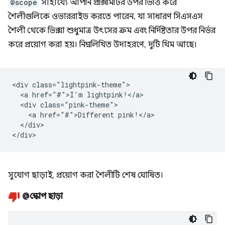
@scope
সাহায্যে আপনি প্রক্সিমিটির উপর ভিত্তি করে
শৈলীগুলিকে ওভাররাইড করতে পারেন, যা সাধারণ সিএসএস
শৈলী থেকে ভিন্ন যা শুধুমাত্র উৎসের ক্রম এবং নির্দিষ্টতার উপর নির্ভর
করে প্রয়োগ করা হয়। নিম্নলিখিত উদাহরণে, দুটি থিম আছে।
<div class="lightpink-theme">

  <a href="#">I'm lightpink!</a>

  <div class="pink-theme">

    <a href="#">Different pink!</a>

  </div>

সুযোগ ছাড়াই, প্রয়োগ করা শৈলীটি শেষ ঘোষিত।
@স্কোপ ছাড়া