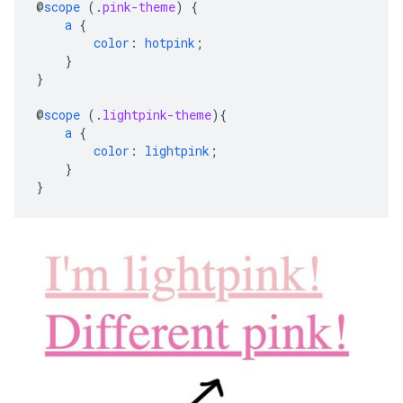
@
scope
(
.
pink-theme
)
{
a
{
color
:
hotpink
;
}
}
@
scope
(
.
lightpink-theme
)
{
a
{
color
:
lightpink
;
}
}