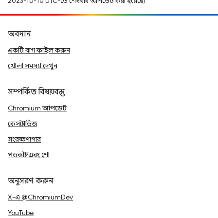
2023-10-10 UTC-তে শেষবার আপডেট করা হয়েছে।
অবদান
একটি বাগ ফাইল করুন
খোলা সমস্যা দেখুন
সম্পর্কিত বিষয়বস্তু
Chromium আপডেট
কেস স্টাডিজ
সংরক্ষণাগার
পডকাস্ট এবং শো
অনুসরণ করুন
X-এ @ChromiumDev
YouTube