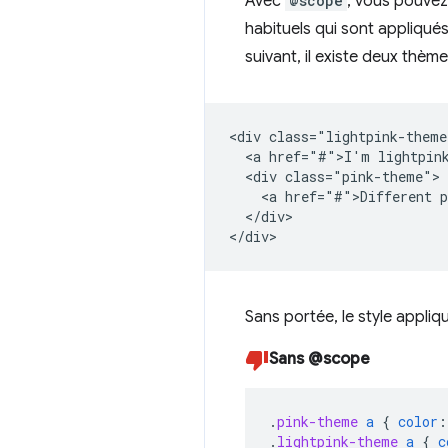
Avec
@scope
, vous pouvez 
habituels qui sont appliqués
suivant, il existe deux thème
<div class="lightpink-theme
  <a href="#">I'm lightpink
  <div class="pink-theme">

    <a href="#">Different p
  </div>

Sans portée, le style appliqu
Sans @scope
.
pink-theme
a
{
color
:
.
lightpink-theme
a
{
c