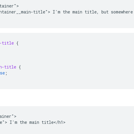
tainer">

ntainer__main-title"> I'm the main title, but somewhere 
-title
{
n-title
{
se
;
ainer">

e"> I'm the main title</h1>
