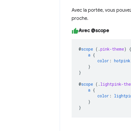
Avec la portée, vous pouvez 
proche.
Avec @scope
@
scope
(
.
pink-theme
)
a
{
color
:
hotpink
}
}
@
scope
(
.
lightpink-the
a
{
color
:
lightpi
}
}