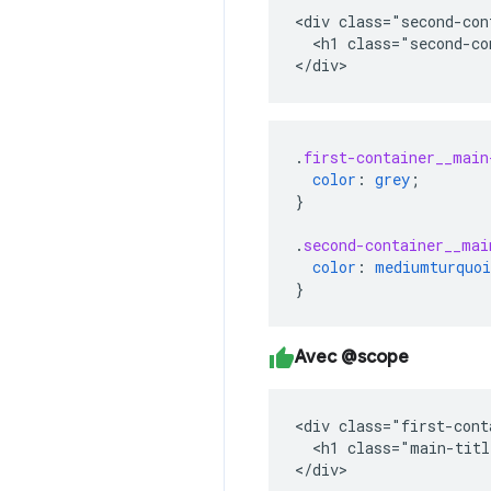
<div class="second-con
  <h1 class="second-co
</div>
.
first-container__main
color
:
grey
;
}
.
second-container__mai
color
:
mediumturquoi
}
Avec @scope
<div class="first-cont
  <h1 class="main-titl
</div>
