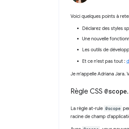
Voici quelques points à reten
Déclarez des styles s
Une nouvelle fonctionn
Les outils de dévelop
Et ce n'est pas tout :
d
Je m'appelle Adriana Jara.
Règle CSS
@scope
.
La règle at-rule
@scope
per
racine de champ d'applicatio