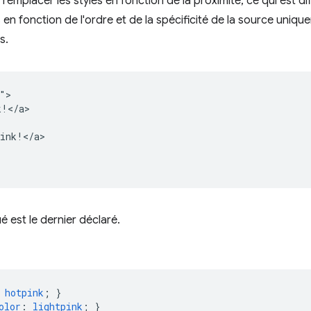
remplacer les styles en fonction de la proximité, ce qui est di
 en fonction de l'ordre et de la spécificité de la source uniq
s.
">

!</a>

ink!</a>

é est le dernier déclaré.
hotpink
;
}
olor
:
lightpink
;
}