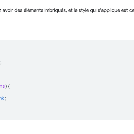
avoir des éléments imbriqués, et le style qui s'applique est cel
{
;
me
)
{
nk
;