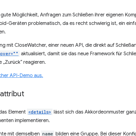
 gute Möglichkeit, Anfragen zum Schließen ihrer eigenen Kom
id-Geräten problematisch, da es recht schwierig ist, ein ein
en.
g mit CloseWatcher, einer neuen API, die direkt auf Schließ
over=""
aktualisiert, damit sie das neue Framework für Sch
e „Zurück“ reagieren.
tcher API-Demo aus.
ttribut
r das Element
<details>
lässt sich das Akkordeonmuster ganz
enten implementieren.
nte mit demselben
name
bilden eine Gruppe. Bei dieser Konfig