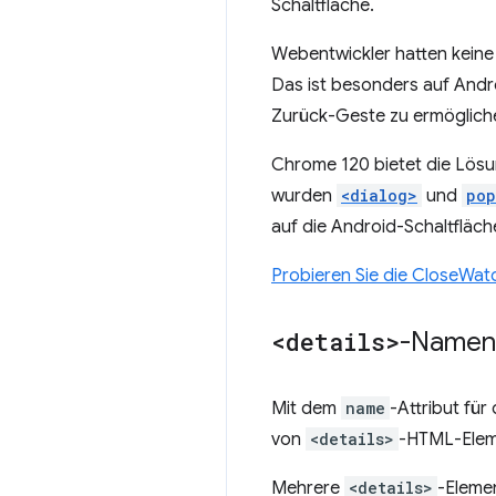
Schaltfläche.
Webentwickler hatten keine
Das ist besonders auf Andro
Zurück-Geste zu ermöglich
Chrome 120 bietet die Lösun
wurden
<dialog>
und
pop
auf die Android-Schaltfläch
Probieren Sie die CloseWa
<details>
-Namena
Mit dem
name
-Attribut fü
von
<details>
-HTML-Elem
Mehrere
<details>
-Eleme