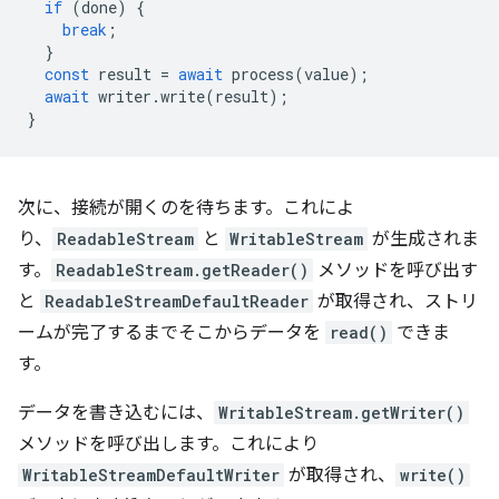
if
(
done
)
{
break
;
}
const
result
=
await
process
(
value
);
await
writer
.
write
(
result
);
}
次に、接続が開くのを待ちます。これによ
り、
ReadableStream
と
WritableStream
が生成されま
す。
ReadableStream.getReader()
メソッドを呼び出す
と
ReadableStreamDefaultReader
が取得され、ストリ
ームが完了するまでそこからデータを
read()
できま
す。
データを書き込むには、
WritableStream.getWriter()
メソッドを呼び出します。これにより
WritableStreamDefaultWriter
が取得され、
write()