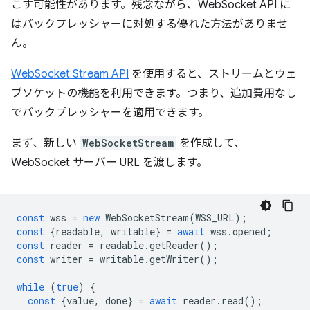
こす可能性があります。残念ながら、WebSocket API に
はバックプレッシャーに対処する優れた方法がありませ
ん。
WebSocket Stream API
を使用すると、ストリームとウェ
ブソケットの機能を利用できます。つまり、追加費用なし
でバックプレッシャーを適用できます。
まず、新しい
WebSocketStream
を作成して、
WebSocket サーバー URL を渡します。
const
wss
=
new
WebSocketStream
(
WSS_URL
);
const
{
readable
,
writable
}
=
await
wss
.
opened
;
const
reader
=
readable
.
getReader
();
const
writer
=
writable
.
getWriter
();
while
(
true
)
{
const
{
value
,
done
}
=
await
reader
.
read
();