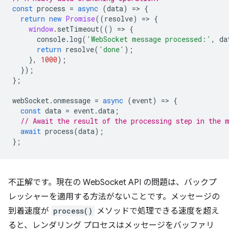
const
process
=
async
(
data
)
=
>
{
return
new
Promise
((
resolve
)
=
>
{
window
.
setTimeout
(()
=
>
{
console
.
log
(
'WebSocket message processed:'
,
da
return
resolve
(
'done'
);
},
1000
);
});
};
webSocket
.
onmessage
=
async
(
event
)
=
>
{
const
data
=
event
.
data
;
// Await the result of the processing step in the 
await
process
(
data
);
};
不正解です。現在の WebSocket API の問題は、バックプ
レッシャーを適用する方法がないことです。メッセージの
到着速度が
process()
メソッドで処理できる速度を超え
ると、レンダリング プロセスはメッセージをバッファリ