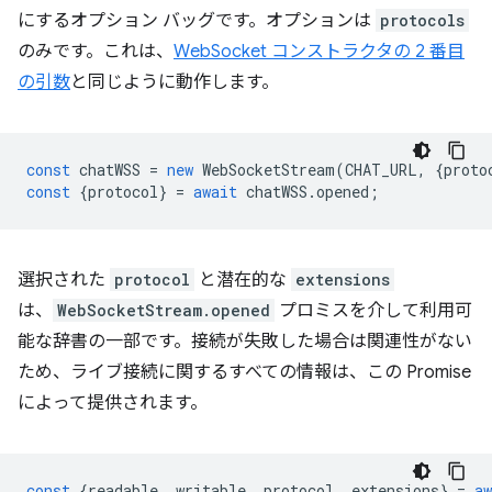
にするオプション バッグです。オプションは
protocols
のみです。これは、
WebSocket コンストラクタの 2 番目
の引数
と同じように動作します。
const
chatWSS
=
new
WebSocketStream
(
CHAT_URL
,
{
proto
const
{
protocol
}
=
await
chatWSS
.
opened
;
選択された
protocol
と潜在的な
extensions
は、
WebSocketStream.opened
プロミスを介して利用可
能な辞書の一部です。接続が失敗した場合は関連性がない
ため、ライブ接続に関するすべての情報は、この Promise
によって提供されます。
const
{
readable
,
writable
,
protocol
,
extensions
}
=
aw