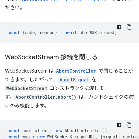
ださい。
const
{
code
,
reason
}
=
await
chatWSS
.
closed
;
Web
Socket
Stream 接続を閉じる
WebSocketStream は
AbortController
で閉じることが
できます。したがって、
AbortSignal
を
WebSocketStream
コンストラクタに渡しま
す。
AbortController.abort()
は、ハンドシェイクの
前
にのみ機能します。
const
controller
=
new
AbortController
();
const
wss
=
new
WebSocketStream
(
URL
,
{
signal
:
contro