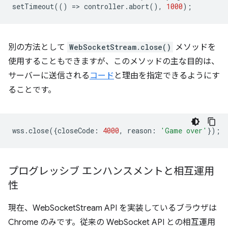
setTimeout
(()
=
>
controller
.
abort
(),
1000
);
別の方法として
WebSocketStream.close()
メソッドを
使用することもできますが、このメソッドの主な目的は、
サーバーに送信される
コード
と理由を指定できるようにす
ることです。
wss
.
close
({
closeCode
:
4000
,
reason
:
'Game over'
});
プログレッシブ エンハンスメントと相互運用
性
現在、WebSocketStream API を実装しているブラウザは
Chrome のみです。従来の WebSocket API との相互運用