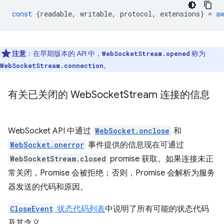
const
{
readable
,
writable
,
protocol
,
extensions
}
=
aw
注意
：在早期版本的 API 中，
称为
WebSocketStream.opened
。
WebSocketStream.connection
有关已关闭的 Web
Socket
Stream 连接的信息
WebSocket API 中通过
WebSocket.onclose
和
WebSocket.onerror
事件提供的信息现在可通过
WebSocketStream.closed
promise 获取。如果连接未正
常关闭，Promise 会被拒绝；否则，Promise 会解析为服务
器发送的代码和原因。
CloseEvent
状态代码列表
中说明了所有可能的状态代码
及其含义。