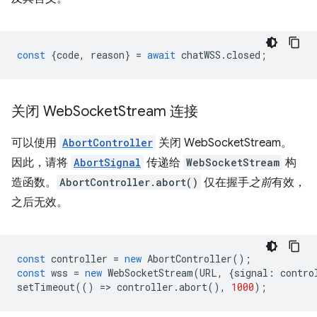
const
{
code
,
reason
}
=
await
chatWSS
.
closed
;
关闭 Web
Socket
Stream 连接
可以使用
AbortController
关闭 WebSocketStream。
因此，请将
AbortSignal
传递给
WebSocketStream
构
造函数。
AbortController.abort()
仅在握手
之前
有效，
之后无效。
const
controller
=
new
AbortController
();
const
wss
=
new
WebSocketStream
(
URL
,
{
signal
:
contro
setTimeout
(()
=
>
controller
.
abort
(),
1000
);