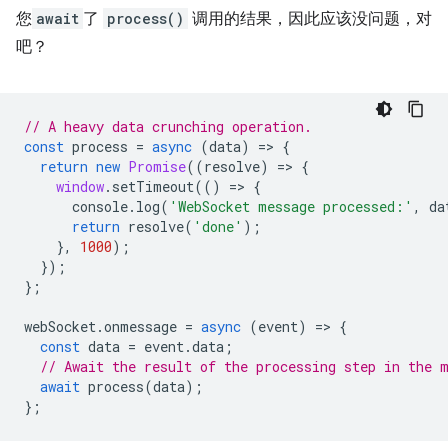
您
await
了
process()
调用的结果，因此应该没问题，对
吧？
// A heavy data crunching operation.
const
process
=
async
(
data
)
=
>
{
return
new
Promise
((
resolve
)
=
>
{
window
.
setTimeout
(()
=
>
{
console
.
log
(
'WebSocket message processed:'
,
da
return
resolve
(
'done'
);
},
1000
);
});
};
webSocket
.
onmessage
=
async
(
event
)
=
>
{
const
data
=
event
.
data
;
// Await the result of the processing step in the 
await
process
(
data
);
};