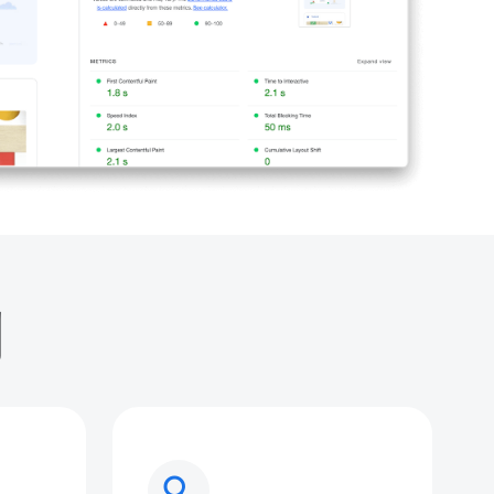
别
search