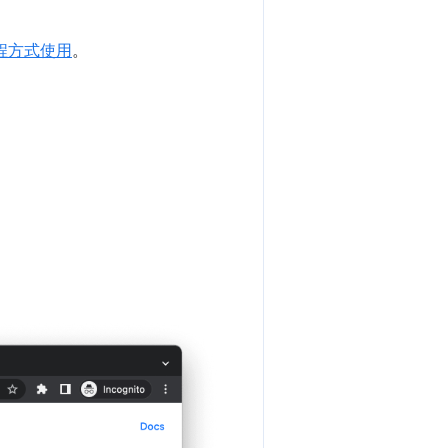
程方式使用
。