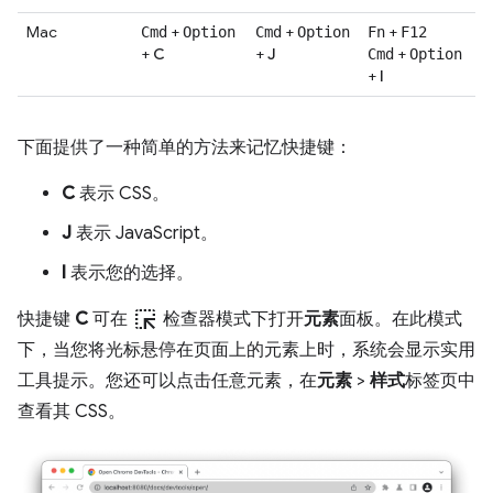
Mac
+
+
+
Cmd
Option
Cmd
Option
Fn
F12
+
C
+
J
+
Cmd
Option
+
I
下面提供了一种简单的方法来记忆快捷键：
C
表示 CSS。
J
表示 JavaScript。
I
表示您的选择。
ink_selection
快捷键
C
可在
检查器模式下打开
元素
面板。在此模式
下，当您将光标悬停在页面上的元素上时，系统会显示实用
工具提示。您还可以点击任意元素，在
元素
>
样式
标签页中
查看其 CSS。