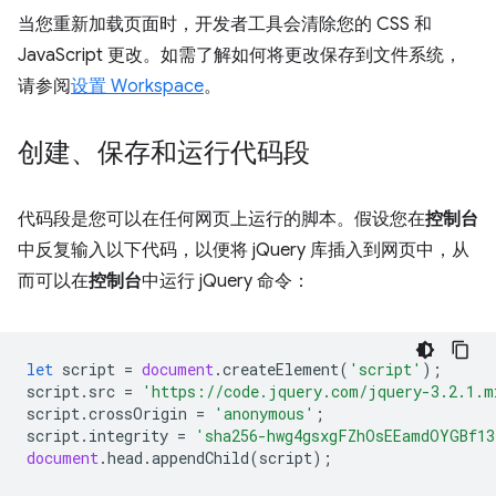
当您重新加载页面时，开发者工具会清除您的 CSS 和
JavaScript 更改。如需了解如何将更改保存到文件系统，
请参阅
设置 Workspace
。
创建、保存和运行代码段
代码段是您可以在任何网页上运行的脚本。假设您在
控制台
中反复输入以下代码，以便将 jQuery 库插入到网页中，从
而可以在
控制台
中运行 jQuery 命令：
let
script
=
document
.
createElement
(
'script'
);
script
.
src
=
'https://code.jquery.com/jquery-3.2.1.m
script
.
crossOrigin
=
'anonymous'
;
script
.
integrity
=
'sha256-hwg4gsxgFZhOsEEamdOYGBf13
document
.
head
.
appendChild
(
script
);