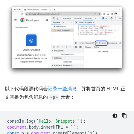
以下代码段源代码会
记录一些消息
，并将首页的 HTML 正
文替换为包含消息的
<p>
元素：
console
.
log
(
'Hello, Snippets!'
);
document
.
body
.
innerHTML
=
''
;
const
p
=
document
.
createElement
(
'p'
);