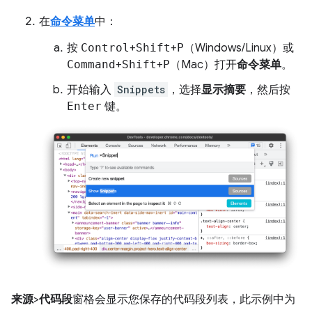
在
命令菜单
中：
按
Control
+
Shift
+
P
（Windows/Linux）或
Command
+
Shift
+
P
（Mac）打开
命令菜单
。
开始输入
Snippets
，选择
显示摘要
，然后按
Enter
键。
来源
>
代码段
窗格会显示您保存的代码段列表，此示例中为