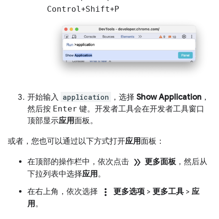
Control
+
Shift
+
P
开始输入
application
，选择
Show Application
，
然后按
Enter
键。开发者工具会在开发者工具窗口
顶部显示
应用
面板。
或者，您也可以通过以下方式打开
应用
面板：
double_arrow
在顶部的操作栏中，依次点击
更多面板
，然后从
下拉列表中选择
应用
。
more_vert
在右上角，依次选择
更多选项
>
更多工具
>
应
用
。