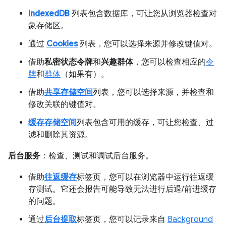
IndexedDB
列表包含数据库，可让您从浏览器检查对
象存储区。
通过
Cookies
列表，您可以选择来源并修改键值对。
借助
私密状态令牌
和
兴趣群体
，您可以检查相应的
令
牌
和
群体
（如果有）。
借助
共享存储空间
列表，您可以选择来源，并检查和
修改关联的键值对。
缓存存储空间
列表包含可用的缓存，可让您检查、过
滤和删除其资源。
后台服务
：检查、测试和调试后台服务。
借助
往返缓存
标签页，您可以在浏览器中运行往返缓
存测试。它还会报告可能导致无法进行后退/前进缓存
的问题。
通过
后台提取
标签页，您可以记录来自
Background