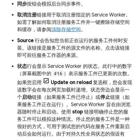
同步
按钮会模拟后台同步事件。
取消注册
链接用于取消注册指定的 Service Worker。
如需了解如何取消注册服务工件并一键擦除存储空间
和缓存，请参阅
清除存储空间
。
Source
行会告知您当前正在运行的服务工件何时安
装。该链接是服务工件的源文件的名称。点击该链接
即可前往服务工作器的来源。
状态
行会显示 Service Worker 的状态。此行中的数字
（屏幕截图中的
#16
）表示服务工件已更新的次数。
如果您启用
Update on reload
复选框，您会发现
该数字会在每次网页加载时递增。状态旁边会显示一
个
启动
链接（如果服务工件已停止）或
停止
链接（如
果服务工件正在运行）。Service Worker 旨在由浏览
器随时停止和启动。使用
stop
链接明确停止您的服
务工件可以模拟这种情况。停止您的服务工件是一种
很好的方式，可用于测试您的代码在服务工件重新启
动后会如何运行。由于对持久性全局状态的假设有