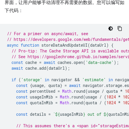
界面，让用户能够手动清理不再需要的数据。您可以编写如
下代码：
// For a primer on async/await, see
// https://developers.google.com/web/fundamentals/ge
async
function
storeDataAndUpdateUI
(
dataUrl
)
{
// Pro-tip: The Cache Storage API is available out
// See https://googlechrome.github.io/samples/serv
const
cache
=
await
caches
.
open
(
'data-cache'
);
await
cache
.
add
(
dataUrl
);
if
(
'storage'
in
navigator
 && 
'estimate'
in
naviga
const
{
usage
,
quota
}
=
await
navigator
.
storage
.
e
const
percentUsed
=
Math
.
round
(
usage
/
quota
*
1
const
usageInMib
=
Math
.
round
(
usage
/
(
1024
*
10
const
quotaInMib
=
Math
.
round
(
quota
/
(
1024
*
10
const
details
=
`
${
usageInMib
}
 out of 
${
quotaInMi
// This assumes there's a <span id="storageEstim