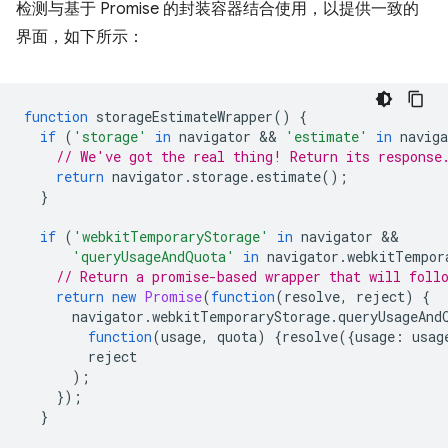
检测与基于 Promise 的封装容器结合使用，以提供一致的
界面，如下所示：
function
storageEstimateWrapper
()
{
if
(
'storage'
in
navigator
 && 
'estimate'
in
naviga
// We've got the real thing! Return its response
return
navigator
.
storage
.
estimate
();
}
if
(
'webkitTemporaryStorage'
in
navigator
'queryUsageAndQuota'
in
navigator
.
webkitTempor
// Return a promise-based wrapper that will foll
return
new
Promise
(
function
(
resolve
,
reject
)
{
navigator
.
webkitTemporaryStorage
.
queryUsageAnd
function
(
usage
,
quota
)
{
resolve
({
usage
:
usag
reject
);
});
}