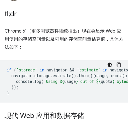
tl;dr
Chrome 61（更多浏览器将陆续推出）现在会显示 Web 应
用使用的存储空间量以及可用的存储空间量估算值，具体方
法如下：
if
(
'storage'
in
navigator
 && 
'estimate'
in
navigato
navigator
.
storage
.
estimate
().
then
(({
usage
,
quota
})
console
.
log
(
`Using 
${
usage
}
 out of 
${
quota
}
 byte
});
}
现代 Web 应用和数据存储