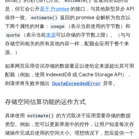
uota()
的现代替代方法。
estimate()
会返回类似的信
息，但它会公开
基于 Promise
的接口，与其他新型异步 API
保持一致。
estimate()
返回的 promise 会解析为包含以
下两个属性的对象：
usage
（表示当前使用的字节数）和
quota
（表示当前
来源
可以存储的字节数上限）。（与与
存储空间相关的所有其他内容一样，配额会应用于整个来
源。）
如果网页应用尝试存储的数据量足以使给定来源超出其可用
配额（例如，使用 IndexedDB 或 Cache Storage API），
则请求将失败并抛出
QuotaExceededError
异常。
存储空间估算功能的运作方式
具体使用
estimate()
的方式取决于应用需要存储的数据
类型。例如，您可以更新界面中的控件，让用户知道每次存
储操作完成后使用的空间大小。理想情况下，您应提供一个