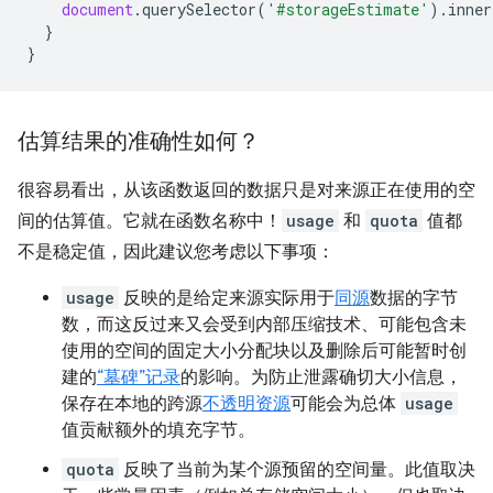
document
.
querySelector
(
'#storageEstimate'
).
inner
}
}
估算结果的准确性如何？
很容易看出，从该函数返回的数据只是对来源正在使用的空
间的估算值。它就在函数名称中！
usage
和
quota
值都
不是稳定值，因此建议您考虑以下事项：
usage
反映的是给定来源实际用于
同源
数据的字节
数，而这反过来又会受到内部压缩技术、可能包含未
使用的空间的固定大小分配块以及删除后可能暂时创
建的
“墓碑”记录
的影响。为防止泄露确切大小信息，
保存在本地的跨源
不透明资源
可能会为总体
usage
值贡献额外的填充字节。
quota
反映了当前为某个源预留的空间量。此值取决