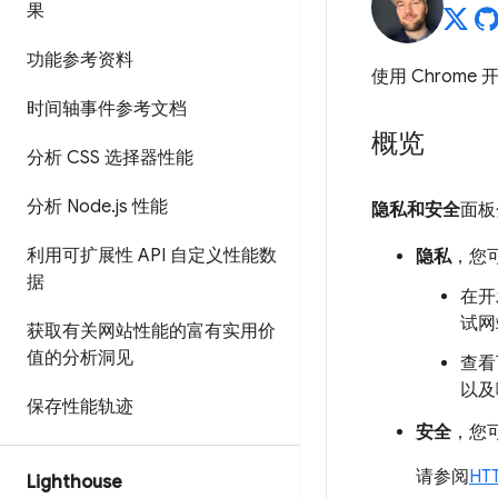
果
功能参考资料
使用 Chrome
时间轴事件参考文档
概览
分析 CSS 选择器性能
分析 Node
.
js 性能
隐私和安全
面板
利用可扩展性 API 自定义性能数
隐私
，您
据
在开
试网
获取有关网站性能的富有实用价
值的分析洞见
查看
以及
保存性能轨迹
安全
，您
请参阅
HT
Lighthouse