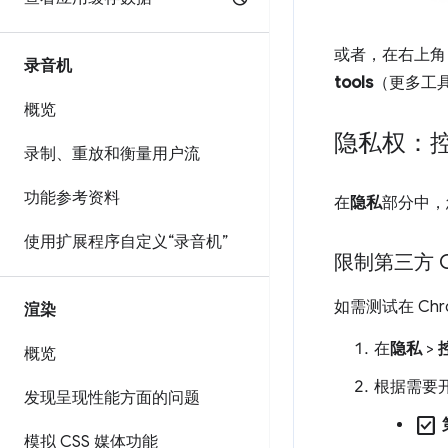
或者，在右上
录音机
tools
（更多工
概览
隐私权：控
录制、重放和衡量用户流
功能参考资料
在
隐私
部分中，
使用扩展程序自定义“录音机”
限制第三方 Co
如需测试在 Ch
渲染
在
隐私
>
概览
根据需要
发现呈现性能方面的问题
check_box
模拟 CSS 媒体功能