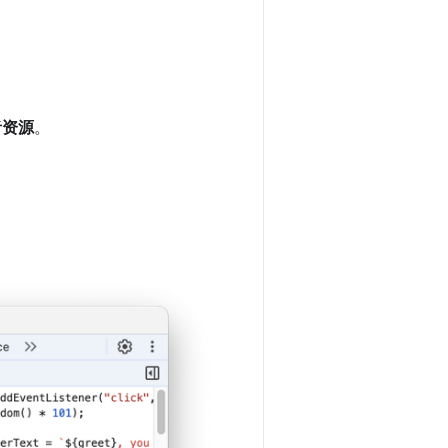
者资源
。