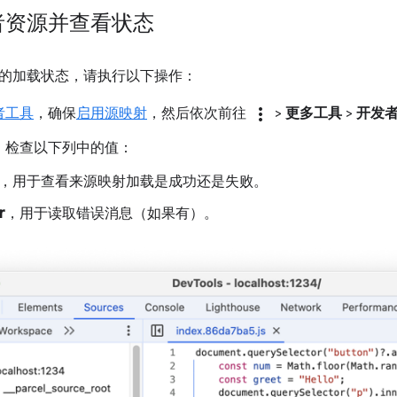
者资源并查看状态
的加载状态，请执行以下操作：
more_vert
者工具
，确保
启用源映射
，然后依次前往
>
更多工具
>
开发
，检查以下列中的值：
，用于查看来源映射加载是成功还是失败。
r
，用于读取错误消息（如果有）。