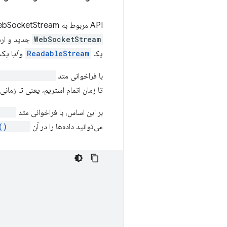
API مربوط به WebSocketStream مبتنی بر promise است که کار با آن را در دنیای مدرن جاوا اسکریپت طبیعی می‌کند. شما با ساخت یک
WebSocketStream
جدید و ارسال URL سرور WebSocket به آن شروع می‌کنید
یک
ReadableStream
و/یا یک
با فراخوانی متد
am.getReader()
تا زمان اتمام استریم، یعنی تا زمان
بر این اساس، با فراخوانی متد
er()
می‌توانید داده‌ها را در آن
write()