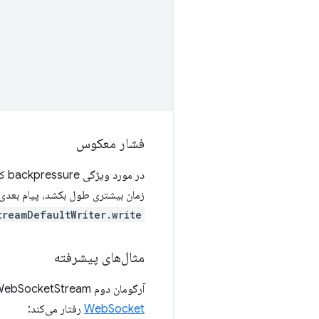
فشار معکوس
در مورد ویژگی backpressure که وعده داده شده چطور؟ شما آن را "رایگان" دریافت می‌کنید، هیچ مرحله اضافی لازم نیست. اگر
زمان بیشتری طول بکشد، پیام بعدی
reamDefaultWriter.write()
مثال‌های پیشرفته
آرگومان دوم WebSocketStream یک گزینه برای امکان توسعه‌های بعدی است. تنها گزینه
WebSocket
رفتار می‌کند: