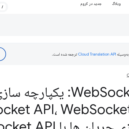
وبلاگ
جدید در کروم
/
ه‌وسیله
ترجمه شده است.
C
Sock
Web
Stream: یکپارچه س
ocket API، Web
Socke
جریان ها با Web
ocket API