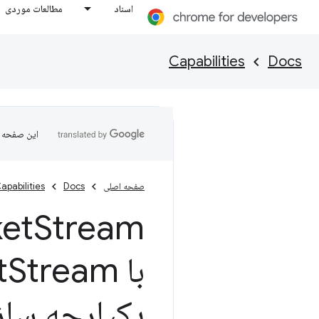
اسناد
مطالعات موردی
Capabilities
Docs
این صفحه ب
صفحه اصلی
Docs
apabilities
et
با Web
t
یکپارچه سازی 