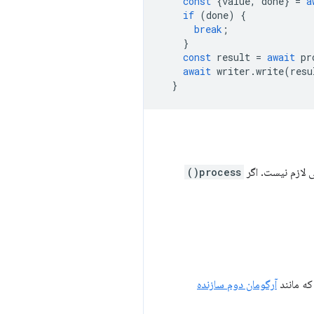
const
{
value
,
done
}
=
a
if
(
done
)
{
break
;
}
const
result
=
await
pr
await
writer
.
write
(
resu
}
process()
ه مانند
آرگومان دوم سازنده