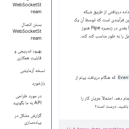
WebSocketSt
داده دریافتی از طریق شبکه
ream
ن فرآیندی است که توسط آن یک
بستن اتصال
Stream یا یک زنجیره Pipe سرعت خواندن یا نوشتن را تنظیم می‌کند. هنگامی که خود Stream یا یک Stream بعدی در زنجیره Pipe هنوز
WebSocketSt
ل را به طور مناسب کند کند.
ream
بهبود تدریجی و
قابلیت همکاری
نسخه آزمایشی
Even
که هنگام دریافت پیام از
بازخورد
در مورد طراحی
م دهد. احتمالاً جریان کار را
API به ما بگویید
 باشید، درست است؟
گزارش مشکل در
پیاده‌سازی