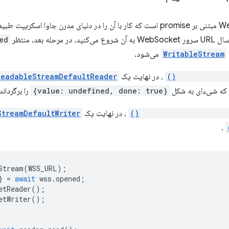
. در مرحله بعد، منتظر
ed
WritableStream
می‌شود.
ReadableStre
، در نهایت یک
ReadableStreamDefaultReader
ی که شیء‌ای به شکل
{value: undefined, done: true}
را برگرداند،
WritableStream.getWrit
، در نهایت یک
StreamDefaultWriter
.
Stream
(
WSS_URL
);
}
=
await
wss
.
opened
;
etReader
();
etWriter
();