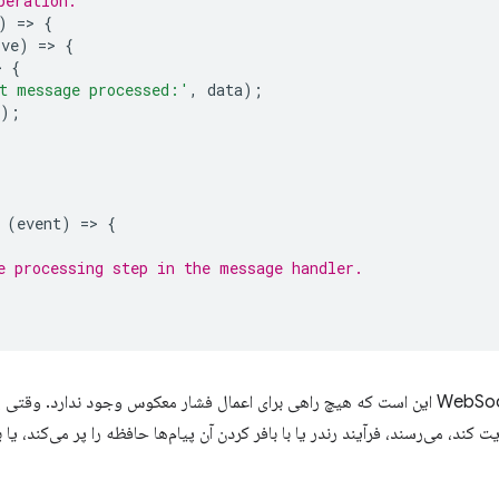
peration.
)
=
>
{
lve
)
=
>
{
>
{
t message processed:'
,
data
);
);
(
event
)
=
>
{
e processing step in the message handler.