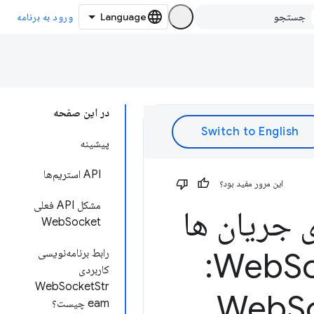
ورود به برنامه
در این صفحه
پیشینه
API استریم‌ها
این مرور مفید بود؟
مشکل API فعلی
ازی جریان ها
WebSocket
Stream:
S
رابط برنامه‌نویسی
کاربردی
WebSocketStr
S
eam چیست؟