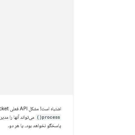
اشتباه است! مشکل API فعلی WebSocket این است که هیچ راهی برای اعمال فشار معکوس وجود ندارد. وقتی پیام‌ها سریع‌تر از آنچه متد
process()
پاسخگو نخواهد بود، یا هر دو.