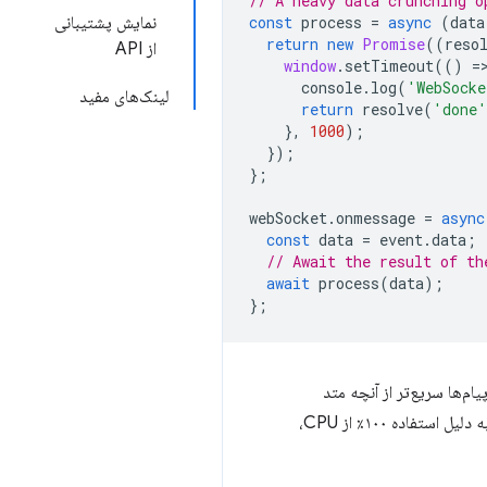
// A heavy data crunching o
data
(
async
=
process
const
نمایش پشتیبانی
return
new
Promise
((
reso
از API
window
.
setTimeout
(()
=
console
.
log
(
'WebSocke
لینک‌های مفید
return
resolve
(
'done'
},
1000
);
});
};
webSocket
.
onmessage
=
async
const
data
=
event
.
data
;
// Await the result of th
await
process
(
data
);
};
می‌تواند آنها را مدیریت کند، می‌رسند، فرآیند رندر یا با بافر کردن آن پیام‌ها حافظه را پر می‌کند، یا به دلیل استفاده ۱۰۰٪ از CPU،