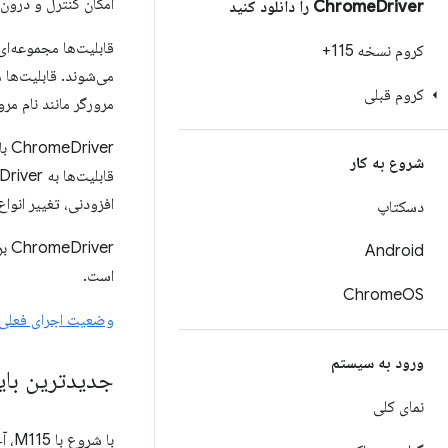
امکان کنترل و درون ن
Driver را دانلود کنید
Chrome
کروم نسخه 115+
کروم قبلی
مرورگر مانند نام مر
ChromeDriver با افزودن قابلیت‌های خاص Chromium، Webdriver را گسترش می‌دهد. از شی
شروع به کار
افزودنی، تغییر انواع
دسکتاپ
Android
است.
Chrome
OS
وضعیت اجرای فعلی استاندارد
ورود به سیستم
جدیدترین باینری 
نمای کلی
با شروع با M115، آخرین نسخه‌های Chrome و ChromeDriver در هر کانال انتشار (Stable، Beta، Dev، Canary) در