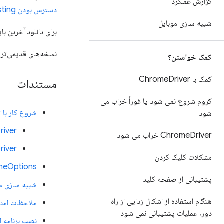
گزارش عملکرد
دسترس بودن Chrome for Testing
شبیه سازی موبایل
برای دانلود آخرین باینری ChromeDriver، 
نسخه‌های قدیمی‌تر ر
کمک خواستن؟
کمک با Chrome
Driver
مستندات
کروم شروع نمی شود یا فوراً خراب می
شروع کار با ChromeDriver روی دسکتاپ
شود
meDriver
Driver خراب می شود
Chrome
meDriver
مشکلات کلیک کردن
meOptions
پشتیبانی از صفحه کلید
شبیه سازی مو
هنگام استفاده از اشکال زدایی از راه
ملاحظات امن
دور، عملیات پشتیبانی نمی شود
نصب برنامه ا