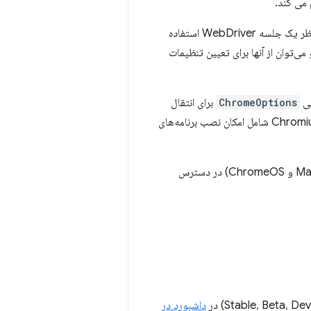
 می کند.
قابلیت‌ها مجموعه‌ای از جفت‌های کلید-مقدار خنثی هستند که برای تعریف ویژگی‌ها و رفتار مورد نظر یک جلسه WebDriver استفاده
نوان آرگومان ارسال می‌شوند و می‌توان از آنها برای تعیین تنظیمات
ChromeOptions
برای انتقال
قابلیت‌ها به ChromeDriver از WebDriver API استفاده می‌کند. برخی از قابلیت‌های خاص Chromium شامل امکان نصب برنامه‌های
ChromeDriver برای Chrome در Android و Chrome در دسک‌تاپ (Mac، Linux، Windows و ChromeOS) در دسترس
داشبورد در