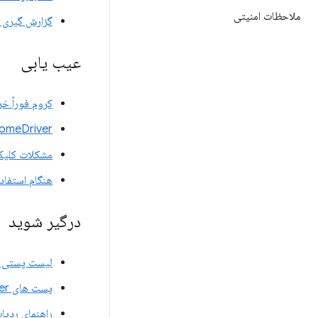
ملاحظات امنیتی
گزارش گیری 
عیب یابی
کروم فوراً خ
ChromeDriver خراب 
مشکلات کلیک
هنگام استفاده
درگیر شوید
لیست پستی کاربران r
پست های StackOverflow ChromeDriver
راهنمای ردیا