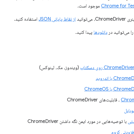
موجود است.
می‌توانید
از نقاط پایانی JSON
استفاده کنید.
ا می‌توانید در
دانلودها
پیدا کنید.
(ویندوز، مک، لینوکس)
Chro با اندروید
Chro با ChromeOS
Chro
، قابلیت‌های ChromeDriver
بایل
یتی
با توصیه‌هایی در مورد ایمن نگه داشتن ChromeDriver
فزودنی کروم