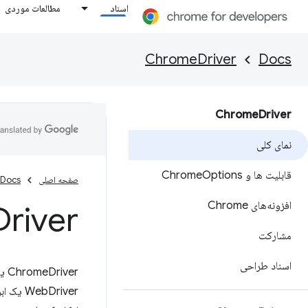
اسناد
مطالعات موردی
ChromeDriver
Docs
Chrome
Driver
نمای کلی
قابلیت ها و Chrome
Options
صفحه اصلی
Docs
افزونه‌های Chrome
Driver چیست
مشارکت
اسناد طراحی
ChromeDriver یک سرور مستقل است که استانداردهای W3C
bDriver