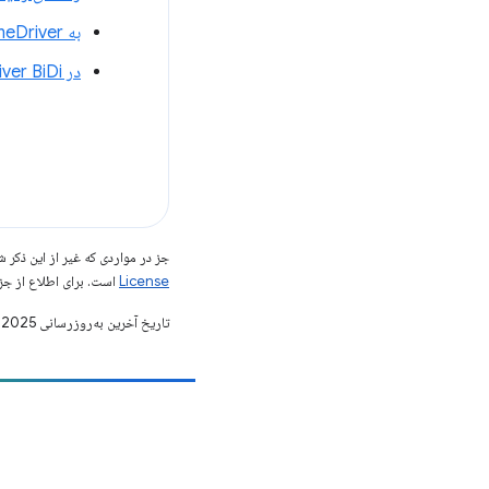
به ChromeDriver کمک کنید
در ChromeDriver BiDi مشارکت کنید
جز در مواردی که غیر از این ذک
License
است. برای اطلاع از جز
تاریخ آخرین به‌روزرسانی 2025-07-29 به‌وقت ساعت هماهنگ جهانی.
مشارکت
یک اشکال را ثبت کنید