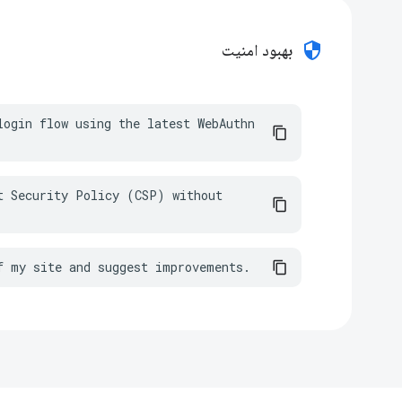
security
بهبود امنیت
ogin flow using the latest WebAuthn 
t Security Policy (CSP) without 
f my site and suggest improvements.