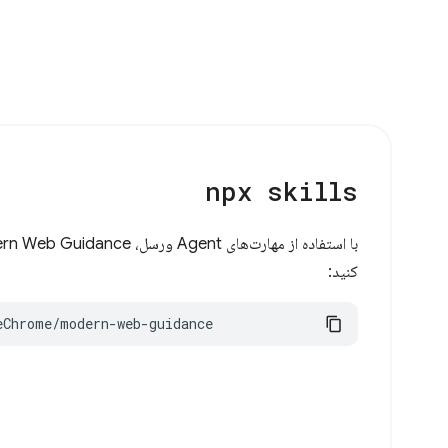
npx skills
کنید:
eChrome/modern-web-guidance