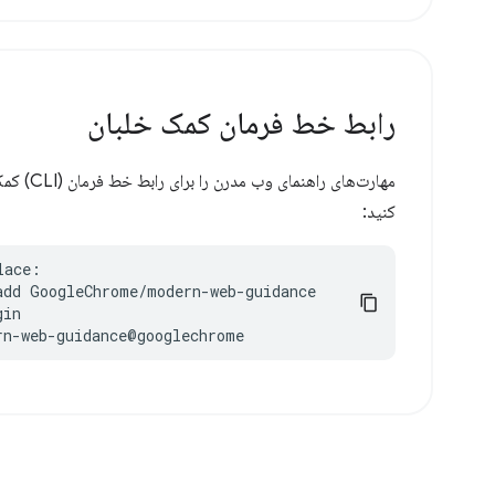
رابط خط فرمان کمک خلبان
کنید:
ace:

add GoogleChrome/modern-web-guidance

in

rn-web-guidance@googlechrome