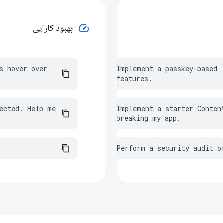
speed
بهبود کارایی
s hover over 
Implement a passkey-based l
features.
ected. Help me 
Implement a starter Conten
breaking my app.
Perform a security audit o