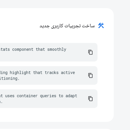
construction
ساخت تجربیات کاربری جدید
tats component that smoothly 
.
ing highlight that tracks active 
itioning.
t uses container queries to adapt 
h.