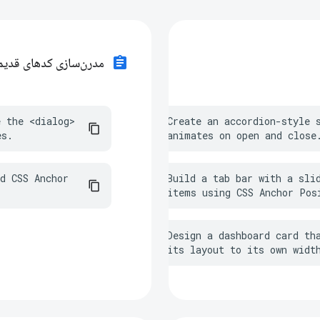
assignment
مدرن‌سازی کدهای قدیم
 the <dialog> 
Create an accordion-style s
es.
animates on open and close
d CSS Anchor 
Build a tab bar with a slid
items using CSS Anchor Pos
Design a dashboard card tha
its layout to its own widt