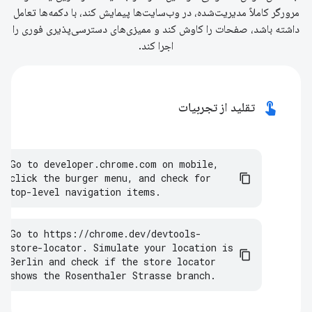
مرورگر کاملاً مدیریت‌شده، در وب‌سایت‌ها پیمایش کند، با دکمه‌ها تعامل
داشته باشد، صفحات را کاوش کند و ممیزی‌های دسترسی‌پذیری فوری را
اجرا کند.
touch_app
تقلید از تجربیات
Go
to
developer
.
chrome
.
com
on
mobile
,
click
the
burger
menu
,
and
check
for
top
-
level
navigation
items
.
Go
to
https
:
//
chrome
.
dev
/
devtools
-
store
-
locator
.
Simulate
your
location
is
Berlin
and
check
if
the
store
locator
shows
the
Rosenthaler
Strasse
branch
.