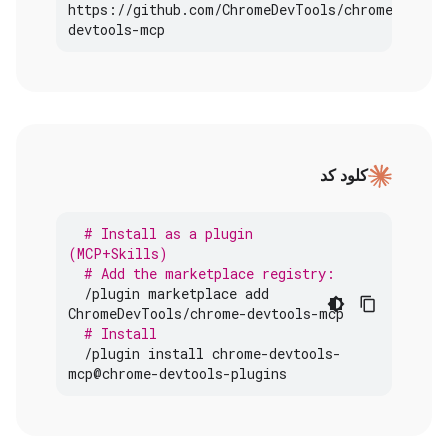
https
:
//
github
.
com
/
ChromeDevTools
/
chrome
-
devtools
-
mcp
کلود کد
# Install as a plugin 
(MCP+Skills)
# Add the marketplace registry:
/
plugin
marketplace
add
ChromeDevTools
/
chrome
-
devtools
-
mcp
# Install
/
plugin
install
chrome
-
devtools
-
mcp
@
chrome
-
devtools
-
plugins