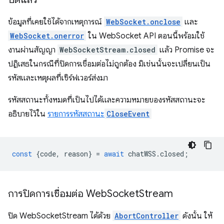
ข้อมูลที่เคยใช้ได้จากเหตุการณ์
WebSocket.onclose
และ
WebSocket.onerror
ใน WebSocket API ตอนนี้พร้อมใช้
งานผ่านสัญญา
WebSocketStream.closed
แล้ว Promise จะ
ปฏิเสธในกรณีที่ปิดการเชื่อมต่อไม่ถูกต้อง มิเช่นนั้นจะเปลี่ยนเป็น
รหัสและเหตุผลที่เซิร์ฟเวอร์ส่งมา
รหัสสถานะทั้งหมดที่เป็นไปได้และความหมายของรหัสสถานะจะ
อธิบายไว้ใน
รายการรหัสสถานะ
CloseEvent
const
{
code
,
reason
}
=
await
chatWSS
.
closed
;
การปิดการเชื่อมต่อ Web
Socket
Stream
ปิด WebSocketStream ได้ด้วย
AbortController
ดังนั้น ให้