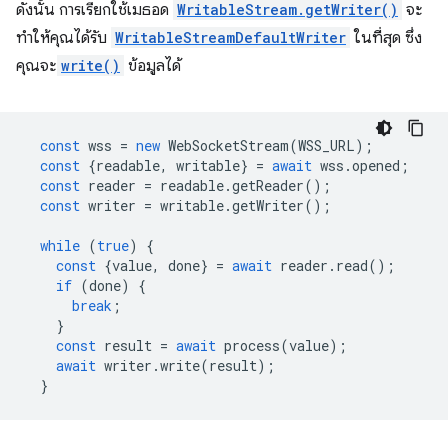
ดังนั้น การเรียกใช้เมธอด
WritableStream.getWriter()
จะ
ทำให้คุณได้รับ
WritableStreamDefaultWriter
ในที่สุด ซึ่ง
คุณจะ
write()
ข้อมูลได้
const
wss
=
new
WebSocketStream
(
WSS_URL
);
const
{
readable
,
writable
}
=
await
wss
.
opened
;
const
reader
=
readable
.
getReader
();
const
writer
=
writable
.
getWriter
();
while
(
true
)
{
const
{
value
,
done
}
=
await
reader
.
read
();
if
(
done
)
{
break
;
}
const
result
=
await
process
(
value
);
await
writer
.
write
(
result
);
}