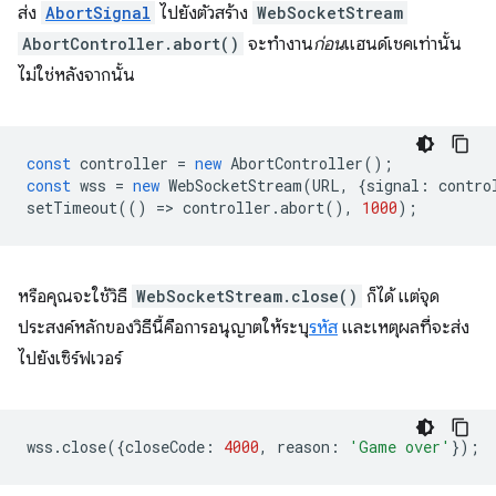
ส่ง
AbortSignal
ไปยังตัวสร้าง
WebSocketStream
AbortController.abort()
จะทำงาน
ก่อน
แฮนด์เชคเท่านั้น
ไม่ใช่หลังจากนั้น
const
controller
=
new
AbortController
();
const
wss
=
new
WebSocketStream
(
URL
,
{
signal
:
contro
setTimeout
(()
=
>
controller
.
abort
(),
1000
);
หรือคุณจะใช้วิธี
WebSocketStream.close()
ก็ได้ แต่จุด
ประสงค์หลักของวิธีนี้คือการอนุญาตให้ระบุ
รหัส
และเหตุผลที่จะส่ง
ไปยังเซิร์ฟเวอร์
wss
.
close
({
closeCode
:
4000
,
reason
:
'Game over'
});