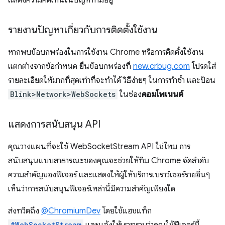
แสดงความคิดเห็นในปัญหาที่มีอยู่
รายงานปัญหาเกี่ยวกับการติดตั้งใช้งาน
หากพบข้อบกพร่องในการใช้งาน Chrome หรือการติดตั้งใช้งาน
แตกต่างจากข้อกำหนด ยื่นข้อบกพร่องที่
new.crbug.com
โปรดใส่
รายละเอียดให้มากที่สุดเท่าที่จะทำได้ วิธีง่ายๆ ในการทำซ้ำ และป้อน
Blink>Network>WebSockets
ในช่อง
คอมโพเนนต์
แสดงการสนับสนุน API
คุณวางแผนที่จะใช้ WebSocketStream API ใช่ไหม การ
สนับสนุนแบบสาธารณะของคุณจะช่วยให้ทีม Chrome จัดลําดับ
ความสําคัญของฟีเจอร์ และแสดงให้ผู้ให้บริการเบราว์เซอร์รายอื่นๆ
เห็นว่าการสนับสนุนฟีเจอร์เหล่านี้มีความสําคัญเพียงใด
ส่งทวีตถึง
@ChromiumDev
โดยใช้แฮชแท็ก
#WebSocketStream