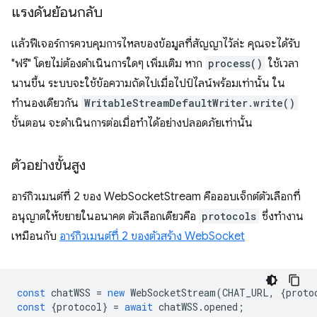
แรงดันย้อนกลับ
แล้วฟีเจอร์การควบคุมการไหลของข้อมูลที่สัญญาไว้ล่ะ คุณจะได้รับ
"ฟรี" โดยไม่ต้องดำเนินการใดๆ เพิ่มเติม หาก
process()
ใช้เวลา
นานขึ้น ระบบจะใช้ข้อความถัดไปเมื่อไปป์ไลน์พร้อมเท่านั้น ใน
ทำนองเดียวกัน
WritableStreamDefaultWriter.write()
ขั้นตอน จะดำเนินการต่อเมื่อทำได้อย่างปลอดภัยเท่านั้น
ตัวอย่างขั้นสูง
อาร์กิวเมนต์ที่ 2 ของ WebSocketStream คือออบเจ็กต์ตัวเลือกที่
อนุญาตให้ขยายในอนาคต ตัวเลือกเดียวคือ
protocols
ซึ่งทำงาน
เหมือนกับ
อาร์กิวเมนต์ที่ 2 ของตัวสร้าง WebSocket
const
chatWSS
=
new
WebSocketStream
(
CHAT_URL
,
{
proto
const
{
protocol
}
=
await
chatWSS
.
opened
;