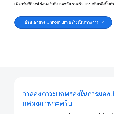
เพื่อสร้างวิธีการใช้งานเว็บที่ปลอดภัย รวดเร็ว และเสถียรยิ่งขึ้นส
อ่านเอกสาร Chromium อย่างเป็นทางการ
open_in_new
จำลองภาวะบกพร่องในการมองเห็น
แสดงภาพกะพริบ