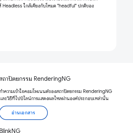
้ Headless ใกล้เคียงกับโหมด "headful" ปกติของ
สถาปัตยกรรม RenderingNG
ทำความเข้าใจคอมโพเนนต์ของสถาปัตยกรรม RenderingNG
และวิธีที่ไปป์ไลน์การแสดงผลไหลผ่านองค์ประกอบเหล่านั้น
อ่านเอกสาร
BlinkNG