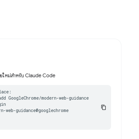
มัยใหม่สำหรับ Claude Code
ace:

add GoogleChrome/modern-web-guidance

in

n-web-guidance@googlechrome
