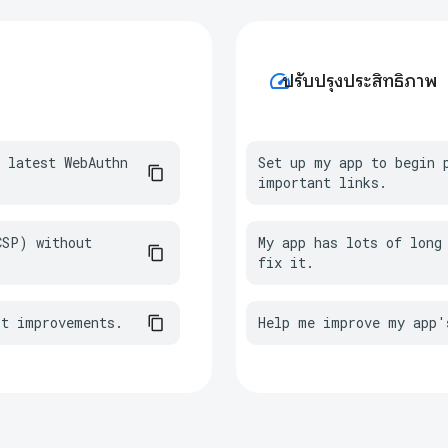
speed
ปรับปรุงประสิทธิภาพ
 latest WebAuthn 
Set up my app to begin p
important links.
SP) without 
My app has lots of long 
fix it.
st improvements.
Help me improve my app'