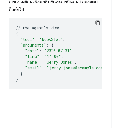
การแจ้งเตือนเพื่อขอสิทธิ์และการยืนยัน ไม่ต้องเดา
อีกต่อไป
//
the
agent
'
s
{
"tool"
:
"bookSlot"
"arguments"
:
{
"date"
:
"2026-07-31"
"time"
:
"14:00"
"name"
:
"Jerry Jones"
"email"
:
"jerry.jones@example.com"
}
}