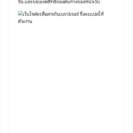
ชื่อ และขอบเขตสิทธิ์ของต้นทางของหน้าเว็บ
ltation."
,
date"
},
email"
}
email"
]