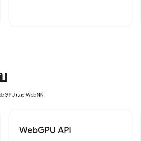
็บ
 WebGPU และ WebNN
WebGPU API