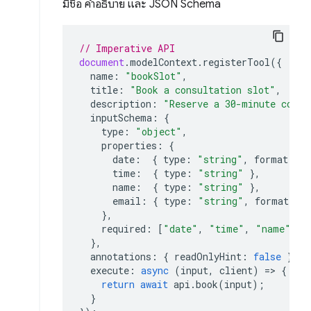
มีชื่อ คำอธิบาย และ JSON Schema
// Imperative API
document
.
modelContext
.
registerTool
({
name
:
"bookSlot"
,
title
:
"Book a consultation slot"
,
description
:
"Reserve a 30-minute consu
inputSchema
:
{
type
:
"object"
,
properties
:
{
date
:
{
type
:
"string"
,
format
:
"
time
:
{
type
:
"string"
},
name
:
{
type
:
"string"
},
email
:
{
type
:
"string"
,
format
:
"
},
required
:
[
"date"
,
"time"
,
"name"
,
"
},
annotations
:
{
readOnlyHint
:
false
},
execute
:
async
(
input
,
client
)
=>
{
return
await
api
.
book
(
input
);
}