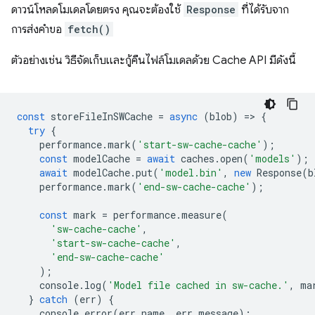
ดาวน์โหลดโมเดลโดยตรง คุณจะต้องใช้
Response
ที่ได้รับจาก
การส่งคำขอ
fetch()
ตัวอย่างเช่น วิธีจัดเก็บและกู้คืนไฟล์โมเดลด้วย Cache API มีดังนี้
const
storeFileInSWCache
=
async
(
blob
)
=
>
{
try
{
performance
.
mark
(
'start-sw-cache-cache'
);
const
modelCache
=
await
caches
.
open
(
'models'
);
await
modelCache
.
put
(
'model.bin'
,
new
Response
(
b
performance
.
mark
(
'end-sw-cache-cache'
);
const
mark
=
performance
.
measure
(
'sw-cache-cache'
,
'start-sw-cache-cache'
,
'end-sw-cache-cache'
);
console
.
log
(
'Model file cached in sw-cache.'
,
ma
}
catch
(
err
)
{
console
.
error
(
err
.
name
,
err
.
message
);