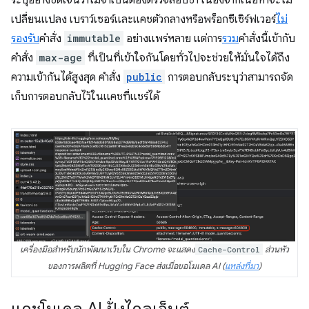
ระบุอย่างชัดเจนว่าไม่จำเป็นต้องตรวจสอบซ้ำ เนื่องจากเนื้อหาจะไม่
เปลี่ยนแปลง เบราว์เซอร์และแคชตัวกลางหรือพร็อกซีเซิร์ฟเวอร์
ไม่
รองรับ
คำสั่ง
immutable
อย่างแพร่หลาย แต่การ
รวม
คำสั่งนี้เข้ากับ
คำสั่ง
max-age
ที่เป็นที่เข้าใจกันโดยทั่วไปจะช่วยให้มั่นใจได้ถึง
ความเข้ากันได้สูงสุด คำสั่ง
public
การตอบกลับระบุว่าสามารถจัด
เก็บการตอบกลับไว้ในแคชที่แชร์ได้
เครื่องมือสำหรับนักพัฒนาเว็บใน Chrome จะแสดง
Cache-Control
ส่วนหัว
ของการผลิตที่ Hugging Face ส่งเมื่อขอโมเดล AI (
แหล่งที่มา
)