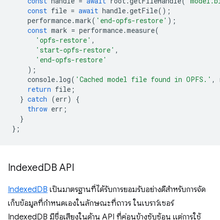
const
handle
=
await
root
.
getFileHandle
(
'model.b
const
file
=
await
handle
.
getFile
();
performance
.
mark
(
'end-opfs-restore'
);
const
mark
=
performance
.
measure
(
'opfs-restore'
,
'start-opfs-restore'
,
'end-opfs-restore'
);
console
.
log
(
'Cached model file found in OPFS.'
,
return
file
;
}
catch
(
err
)
{
throw
err
;
}
};
Indexed
DB API
IndexedDB
เป็นมาตรฐานที่ได้รับการยอมรับอย่างดีสำหรับการจัด
เก็บข้อมูลที่กำหนดเองในลักษณะที่ถาวร ในเบราว์เซอร์
IndexedDB มีชื่อเสียงในด้าน API ที่ค่อนข้างซับซ้อน แต่การใช้