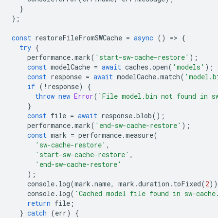
}
};
const
restoreFileFromSWCache
=
async
()
=
>
{
try
{
performance
.
mark
(
'start-sw-cache-restore'
);
const
modelCache
=
await
caches
.
open
(
'models'
);
const
response
=
await
modelCache
.
match
(
'model.b
if
(
!
response
)
{
throw
new
Error
(
`File model.bin not found in s
}
const
file
=
await
response
.
blob
();
performance
.
mark
(
'end-sw-cache-restore'
);
const
mark
=
performance
.
measure
(
'sw-cache-restore'
,
'start-sw-cache-restore'
,
'end-sw-cache-restore'
);
console
.
log
(
mark
.
name
,
mark
.
duration
.
toFixed
(
2
))
console
.
log
(
'Cached model file found in sw-cache
return
file
;
}
catch
(
err
)
{