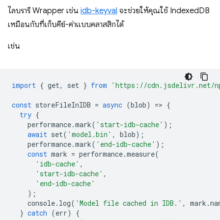
ไลบรารี Wrapper เช่น
idb-keyval
จะช่วยให้คุณใช้ IndexedDB
เหมือนกับที่เก็บคีย์-ค่าแบบคลาสสิกได้
เช่น
import
{
get
,
set
}
from
'https://cdn.jsdelivr.net/n
const
storeFileInIDB
=
async
(
blob
)
=
>
{
try
{
performance
.
mark
(
'start-idb-cache'
);
await
set
(
'model.bin'
,
blob
);
performance
.
mark
(
'end-idb-cache'
);
const
mark
=
performance
.
measure
(
'idb-cache'
,
'start-idb-cache'
,
'end-idb-cache'
);
console
.
log
(
'Model file cached in IDB.'
,
mark
.
na
}
catch
(
err
)
{