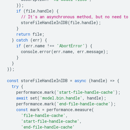
});
if
(
file
.
handle
)
{
// It's an asynchronous method, but no need to
storeFileHandleInIDB
(
file
.
handle
);
}
return
file
;
}
catch
(
err
)
{
if
(
err
.
name
!==
'AbortError'
)
{
console
.
error
(
err
.
name
,
err
.
message
);
}
}
});
const
storeFileHandleInIDB
=
async
(
handle
)
=
>
{
try
{
performance
.
mark
(
'start-file-handle-cache'
);
await
set
(
'model.bin.handle'
,
handle
);
performance
.
mark
(
'end-file-handle-cache'
);
const
mark
=
performance
.
measure
(
'file-handle-cache'
,
'start-file-handle-cache'
,
'end-file-handle-cache'