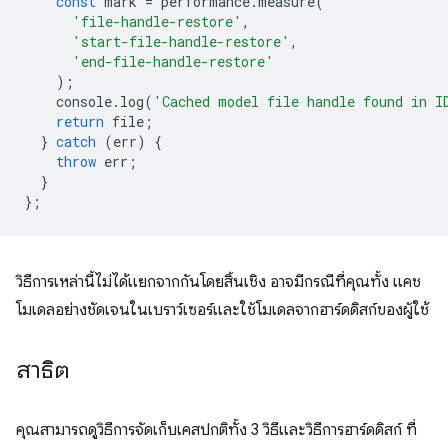
const
mark
=
performance
.
measure
(
'file-handle-restore'
,
'start-file-handle-restore'
,
'end-file-handle-restore'
);
console
.
log
(
'Cached model file handle found in I
return
file
;
}
catch
(
err
)
{
throw
err
;
}
};
วิธีการเหล่านี้ไม่ได้แยกจากกันโดยสิ้นเชิง อาจมีกรณีที่คุณทั้ง แคช
โมเดลอย่างชัดเจนในเบราว์เซอร์และใช้โมเดลจากฮาร์ดดิสก์ของผู้ใช้
สาธิต
คุณสามารถดูวิธีการจัดเก็บเคสปกติทั้ง 3 วิธีและวิธีการฮาร์ดดิสก์ ที่