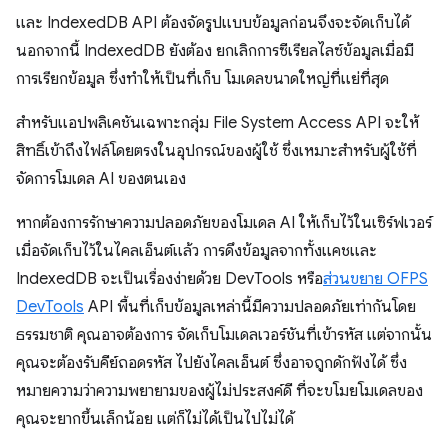
และ IndexedDB API ต้องจัดรูปแบบข้อมูลก่อนจึงจะจัดเก็บได้
นอกจากนี้ IndexedDB ยังต้อง ยกเลิกการซีเรียลไลซ์ข้อมูลเมื่อมี
การเรียกข้อมูล ซึ่งทำให้เป็นที่เก็บ โมเดลขนาดใหญ่ที่แย่ที่สุด
สำหรับแอปพลิเคชันเฉพาะกลุ่ม File System Access API จะให้
สิทธิ์เข้าถึงไฟล์โดยตรงในอุปกรณ์ของผู้ใช้ ซึ่งเหมาะสำหรับผู้ใช้ที่
จัดการโมเดล AI ของตนเอง
หากต้องการรักษาความปลอดภัยของโมเดล AI ให้เก็บไว้ในเซิร์ฟเวอร์
เมื่อจัดเก็บไว้ในไคลเอ็นต์แล้ว การดึงข้อมูลจากทั้งแคชและ
IndexedDB จะเป็นเรื่องง่ายด้วย DevTools หรือ
ส่วนขยาย OFPS
DevTools
API พื้นที่เก็บข้อมูลเหล่านี้มีความปลอดภัยเท่ากันโดย
ธรรมชาติ คุณอาจต้องการ จัดเก็บโมเดลเวอร์ชันที่เข้ารหัส แต่จากนั้น
คุณจะต้องรับคีย์ถอดรหัส ไปยังไคลเอ็นต์ ซึ่งอาจถูกดักฟังได้ ซึ่ง
หมายความว่าความพยายามของผู้ไม่ประสงค์ดี ที่จะขโมยโมเดลของ
คุณจะยากขึ้นเล็กน้อย แต่ก็ไม่ได้เป็นไปไม่ได้