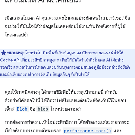
แคชโมเดล AI ฝั่งไคลเอ็นต์
เมื่อแสดงโมเดล AI คุณควรแคชโมเดลอย่างชัดเจนในเบราว์เซอร์ ซึ่ง
จะช่วยให้มั่นใจได้ว่าข้อมูลโมเดลพร้อมใช้งานทันทีหลังจากที่ผู้ใช้
โหลดแอปซ้ำ
หมายเหตุ:
โดยทั่วไป ทีมพื้นที่เก็บข้อมูลของ Chrome ขอแนะนำให้ใช้
Cache API
เพื่อประสิทธิภาพสูงสุด เพื่อให้มั่นใจว่าเข้าถึงโมเดล AI ได้อย่าง
รวดเร็ว ลดเวลาในการโหลด และปรับปรุงการตอบสนอง คู่มือนี้จะกล่าวถึงข้อดี
และข้อเสียของกลไกการจัดเก็บข้อมูลอื่นๆ ที่เป็นไปได้
คุณใช้เทคนิคต่างๆ ได้หลายวิธีเพื่อให้บรรลุเป้าหมายนี้ สำหรับ
ตัวอย่างโค้ดต่อไปนี้ ให้ถือว่าไฟล์โมเดลแต่ละไฟล์จัดเก็บไว้ในออบ
เจ็กต์
Blob
ชื่อ
blob
ในหน่วยความจำ
หากต้องการทำความเข้าใจประสิทธิภาพ โค้ดตัวอย่างแต่ละรายการจะ
มีคำอธิบายประกอบด้วยเมธอด
performance.mark()
และ