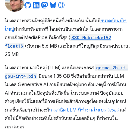
โมเดลภาษาส่วนใหญ่มีสิ่งหนึ่งที่เหมือนกัน นั่นคือมี
ขนาดค่อนข้าง
ใหญ่
สำหรับทรัพยากรที่ โอนผ่านอินเทอร์เน็ต โมเดลการตรวจหา
ออบเจ็กต์ MediaPipe ที่เล็กที่สุด (
SSD MobileNetV2
float16
) มีขนาด 5.6 MB และโมเดลที่ใหญ่ที่สุดมีขนาดประมาณ
25 MB
โมเดลภาษาขนาดใหญ่ (LLM) แบบโอเพนซอร์ส
gemma-2b-it-
gpu-int4.bin
มีขนาด 1.35 GB ซึ่งถือว่าเล็กมากสำหรับ LLM
โมเดล Generative AI อาจมีขนาดใหญ่มาก ด้วยเหตุนี้ การใช้งาน
AI จำนวนมากในปัจจุบันจึงเกิดขึ้น ในระบบคลาวด์ ปัจจุบันแอป
ต่างๆ เรียกใช้โมเดลที่มีการเพิ่มประสิทธิภาพสูงโดยตรงในอุปกรณ์
มากขึ้นเรื่อยๆ แม้ว่าจะมี
การสาธิต LLM ที่ทำงานในเบราว์เซอร์
แต่
ต่อไปนี้คือตัวอย่างระดับโปรดักชันของโมเดลอื่นๆ ที่ทำงานใน
เบราว์เซอร์