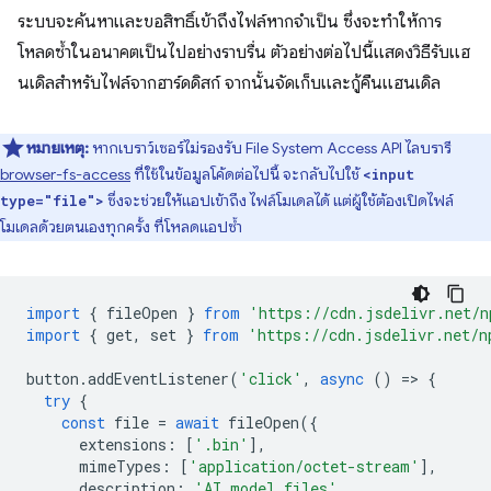
ระบบจะค้นหาและขอสิทธิ์เข้าถึงไฟล์หากจำเป็น ซึ่งจะทำให้การ
โหลดซ้ำในอนาคตเป็นไปอย่างราบรื่น ตัวอย่างต่อไปนี้แสดงวิธีรับแฮ
นเดิลสำหรับไฟล์จากฮาร์ดดิสก์ จากนั้นจัดเก็บและกู้คืนแฮนเดิล
หมายเหตุ:
หากเบราว์เซอร์ไม่รองรับ File System Access API ไลบรารี
browser-fs-access
ที่ใช้ในข้อมูลโค้ดต่อไปนี้ จะกลับไปใช้
<input
ซึ่งจะช่วยให้แอปเข้าถึง ไฟล์โมเดลได้ แต่ผู้ใช้ต้องเปิดไฟล์
type="file">
โมเดลด้วยตนเองทุกครั้ง ที่โหลดแอปซ้ำ
import
{
fileOpen
}
from
'https://cdn.jsdelivr.net/n
import
{
get
,
set
}
from
'https://cdn.jsdelivr.net/n
button
.
addEventListener
(
'click'
,
async
()
=
>
{
try
{
const
file
=
await
fileOpen
({
extensions
:
[
'.bin'
],
mimeTypes
:
[
'application/octet-stream'
],
description
:
'AI model files'
,