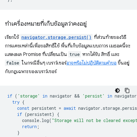
ทำเครื่องหมายที่เก็บข้อมูลว่าคงอยู่
เรียกใช้
navigator.storage.persist()
ที่ส่วนท้ายของวิธี
การแคชเหล่านี้เพื่อขอสิทธิ์ใช้ พื้นที่เก็บข้อมูลแบบถาวร เมธอดนี้จะ
แสดงผล Promise ที่เปลี่ยนเป็น
true
หากได้รับ สิทธิ์ และ
false
ในกรณีอื่นๆ เบราว์เซอร์
อาจหรือไม่ปฏิบัติตามคำขอ
ขึ้นอยู่
กับกฎเฉพาะของเบราว์เซอร์
if
(
'storage'
in
navigator
 && 
'persist'
in
navigator
try
{
const
persistent
=
await
navigator
.
storage
.
persis
if
(
persistent
)
{
console
.
log
(
"Storage will not be cleared excep
return
;
}