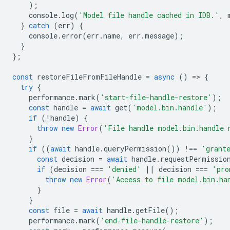
);
console
.
log
(
'Model file handle cached in IDB.'
,
}
catch
(
err
)
{
console
.
error
(
err
.
name
,
err
.
message
);
}
};
const
restoreFileFromFileHandle
=
async
()
=
>
{
try
{
performance
.
mark
(
'start-file-handle-restore'
);
const
handle
=
await
get
(
'model.bin.handle'
);
if
(
!
handle
)
{
throw
new
Error
(
'File handle model.bin.handle 
}
if
((
await
handle
.
queryPermission
())
!==
'grant
const
decision
=
await
handle
.
requestPermissio
if
(
decision
===
'denied'
||
decision
===
'pro
throw
new
Error
(
'Access to file model.bin.ha
}
}
const
file
=
await
handle
.
getFile
();
performance
.
mark
(
'end-file-handle-restore'
);