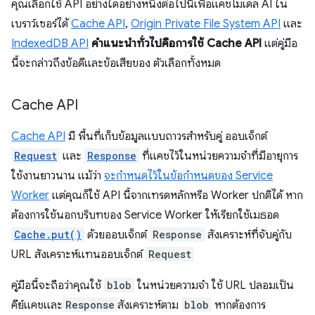
คุณเลือกใช้ API อย่างใดอย่างหนึ่งต่อไปนี้เพื่อแคชโมเดล AI ใน
เบราว์เซอร์ได้
Cache API
,
Origin Private File System API
และ
IndexedDB API
คำแนะนำทั่วไปคือการใช้ Cache API
แต่คู่มือ
นี้จะกล่าวถึงข้อดีและข้อเสียของ ตัวเลือกทั้งหมด
Cache API
Cache API
มี พื้นที่เก็บข้อมูลแบบถาวรสำหรับคู่ ออบเจ็กต์
Request
และ
Response
ที่แคชไว้ในหน่วยความจำที่มีอายุการ
ใช้งานยาวนาน แม้ว่า
จะกำหนดไว้ในข้อกำหนดของ Service
Worker
แต่คุณก็ใช้ API นี้จากเทรดหลักหรือ Worker ปกติได้ หาก
ต้องการใช้นอกบริบทของ Service Worker ให้เรียกใช้เมธอด
Cache.put()
ด้วยออบเจ็กต์
Response
สังเคราะห์ที่จับคู่กับ
URL สังเคราะห์แทนออบเจ็กต์
Request
คู่มือนี้จะถือว่าคุณใช้
blob
ในหน่วยความจำ ใช้ URL ปลอมเป็น
คีย์แคชและ
Response
สังเคราะห์ตาม
blob
หากต้องการ