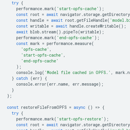
try
{
performance
.
mark
(
'start-opfs-cache'
);
const
root
=
await
navigator
.
storage
.
getDirectory
const
handle
=
await
root
.
getFileHandle
(
'model.b
const
writable
=
await
handle
.
createWritable
();
await
blob
.
stream
().
pipeTo
(
writable
);
performance
.
mark
(
'end-opfs-cache'
);
const
mark
=
performance
.
measure
(
'opfs-cache'
,
'start-opfs-cache'
,
'end-opfs-cache'
);
console
.
log
(
'Model file cached in OPFS.'
,
mark
.
n
}
catch
(
err
)
{
console
.
error
(
err
.
name
,
err
.
message
);
}
};
const
restoreFileFromOPFS
=
async
()
=
>
{
try
{
performance
.
mark
(
'start-opfs-restore'
);
const
root
=
await
navigator
.
storage
.
getDirectory