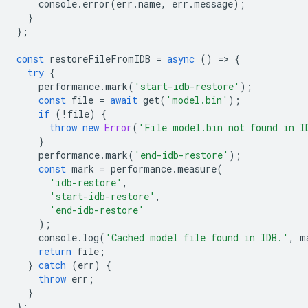
console
.
error
(
err
.
name
,
err
.
message
);
}
};
const
restoreFileFromIDB
=
async
()
=
>
{
try
{
performance
.
mark
(
'start-idb-restore'
);
const
file
=
await
get
(
'model.bin'
);
if
(
!
file
)
{
throw
new
Error
(
'File model.bin not found in I
}
performance
.
mark
(
'end-idb-restore'
);
const
mark
=
performance
.
measure
(
'idb-restore'
,
'start-idb-restore'
,
'end-idb-restore'
);
console
.
log
(
'Cached model file found in IDB.'
,
m
return
file
;
}
catch
(
err
)
{
throw
err
;
}
};