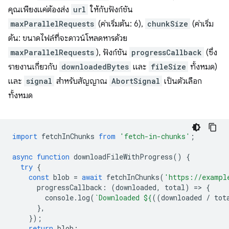
คุณเพียงแค่ต้องส่ง
url
ให้กับฟังก์ชัน
maxParallelRequests
(ค่าเริ่มต้น: 6),
chunkSize
(ค่าเริ่ม
ต้น: ขนาดไฟล์ที่จะดาวน์โหลดหารด้วย
maxParallelRequests
), ฟังก์ชัน
progressCallback
(ซึ่ง
รายงานเกี่ยวกับ
downloadedBytes
และ
fileSize
ทั้งหมด)
และ
signal
สำหรับสัญญาณ
AbortSignal
เป็นตัวเลือก
ทั้งหมด
import
fetchInChunks
from
'fetch-in-chunks'
;
async
function
downloadFileWithProgress
()
{
try
{
const
blob
=
await
fetchInChunks
(
'https://exampl
progressCallback
:
(
downloaded
,
total
)
=
>
{
console
.
log
(
`Downloaded 
${
((
downloaded
/
tot
},
});
return
blob
;