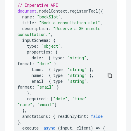
// Imperative API
document
.
modelContext
.
registerTool
({
name
:
"bookSlot"
,
title
:
"Book a consultation slot"
,
description
:
"Reserve a 30-minute 
consultation."
,
inputSchema
:
{
type
:
"object"
,
properties
:
{
date
:
{
type
:
"string"
,
format
:
"date"
},
time
:
{
type
:
"string"
},
name
:
{
type
:
"string"
},
email
:
{
type
:
"string"
,
format
:
"email"
}
},
required
:
[
"date"
,
"time"
,
"name"
,
"email"
]
},
annotations
:
{
readOnlyHint
:
false
},
execute
:
async
(
input
,
client
)
=>
{