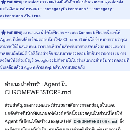
หมายเหตุ:
หากต้องการรวมเครื่องมือที่เกี่ยวข้องกับส่วนขยาย คุณต้องตั้ง
ค่าตัวเลือกการกำหนดค่า
/
--categoryExtensions
--category-
เป็น
extensions
true
หมายเหตุ:
เราขอแนะนำให้ใช้ฟีเจอร์
ฟีเจอร์นี้ช่วยให้
--autoConnect
Agent ที่เขียนโค้ดเชื่อมต่อกับโปรไฟล์ Chrome เริ่มต้นได้ ซึ่งหมายความว่าคุณ
สามารถใช้อินสแตนซ์เบราว์เซอร์เดียวกันสำหรับการทดสอบด้วยตนเองและการ
ทดสอบอัตโนมัติ ข้อดีอีกอย่างคือ ระบบการตรวจสอบสิทธิ์บางรายการ เช่น การ
ลงชื่อเข้าใช้ด้วยบัญชี Google จะไม่ทำงานในโปรไฟล์เฉพาะสำหรับการทดสอบที่
ขับเคลื่อนด้วย Agent ด้วยเหตุผลด้านความปลอดภัย
คำแนะนำสำหรับ Agent ใน
CHROMEWEBSTORE
.
md
ส่วนสำคัญของการเผยแพร่ส่วนขยายคือการกรอกข้อมูลในแดช
บอร์ดสำหรับนักพัฒนาซอฟต์แวร์ สกิลนี้จะช่วยคุณในส่วนนี้โดยให้
Agent ที่เขียนโค้ดสร้างและดูแลไฟล์
CHROMEWEBSTORE.md
ซึ่ง
จะติดตามข้อมูลที่จำเป็น รวมถึงเหตุผลสำหรับสิทธิ์แต่ละรายการที่